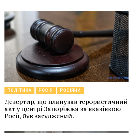
ПОЛІТИКА
РОСІЯ
РОСІЯНИ
Дезертир, що планував терористичний
акт у центрі Запоріжжя за вказівкою
Росії, був засуджений.