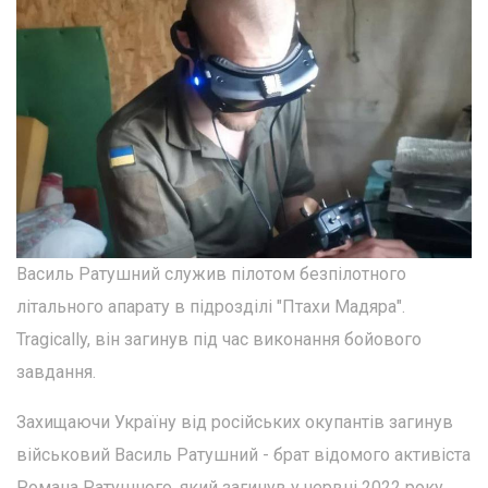
Василь Ратушний служив пілотом безпілотного
літального апарату в підрозділі "Птахи Мадяра".
Tragically, він загинув під час виконання бойового
завдання.
Захищаючи Україну від російських окупантів загинув
військовий Василь Ратушний - брат відомого активіста
Романа Ратушного, який загинув у червні 2022 року.