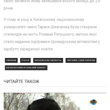
своєї загибелі йому залишався всього місяць до 25-
річчя.
У тому ж році в Київському національному
університеті імені Тараса Шевченка була створена
стипендія на честь Романа Ратушного, метою якої
стало надання підтримки громадським активістам у
здобутті юридичної освіти.
УКРАЇНА
РОСІЯ
ХАРКІВСЬКА ОБЛАСТЬ
ЗБРОЙНІ СИЛИ УКРАЇНИ
БЕЗПІЛОТНИЙ ЛІТАЛЬНИЙ АПАРАТ
ЧИТАЙТЕ ТАКОЖ