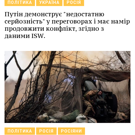
ПОЛІТИКА
УКРАЇНА
РОСІЯ
Путін демонструє "недостатню
серйозність" у переговорах і має намір
продовжити конфлікт, згідно з
даними ISW.
ПОЛІТИКА
РОСІЯ
РОСІЯНИ