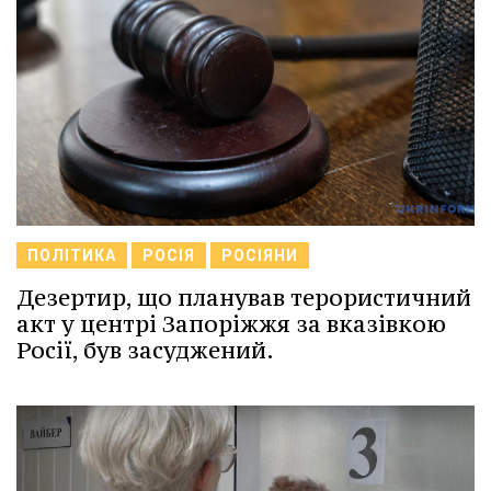
ПОЛІТИКА
РОСІЯ
РОСІЯНИ
Дезертир, що планував терористичний
акт у центрі Запоріжжя за вказівкою
Росії, був засуджений.