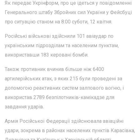
Як передає Укрінформ, про це ідеться у повідомленні
Генерального штабу Збройних сил України у Фейсбуці
про ситуацію станом на 8:00 суботи, 12 квітня.
Російські військові здійснили 101 авіаудар по
українським підрозділам та населеним пунктам,
використавши 183 керовані бомби.
Також противник вчинив більше ніж 6400
артилерійських атак, з яких 215 були проведені за
допомогою реактивних систем залпового вогню, і
використав 2789 безпілотників-камікадзе для
завдання ударів.
Армія Російської Федерації здійснювала авіаційні
удари, зокрема в районах населених пунктів Карасівка,
Дуванівка та Куп'янськ у Харківській області;