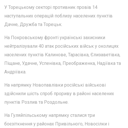
У Торецькому секторі противник провів 14
наступальних операцій поблизу населених пунктів
Дачне, Дружба та Торецьк.
На Покровському фронті українські захисники
нейтралізували 40 атак російських військ у околицях
населених пунктів Калинове, Тарасівка, Єлизаветівка,
Піщане, Удачне, Успенівка, Преображенка, Надіївка та
Андріївка.
На напрямку Новопавлівки російські військові
здійснили шість спроб прориву в районі населених
пунктів Розлив та Роздольне.
На Гуляйпільському напрямку сталися три
боєзіткнення у районах Привільного, Новосілки і