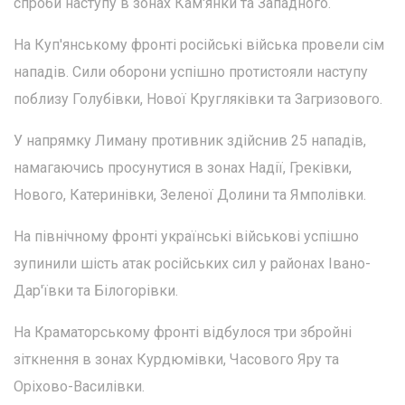
спроби наступу в зонах Кам'янки та Западного.
На Куп'янському фронті російські війська провели сім
нападів. Сили оборони успішно протистояли наступу
поблизу Голубівки, Нової Кругляківки та Загризового.
У напрямку Лиману противник здійснив 25 нападів,
намагаючись просунутися в зонах Надії, Греківки,
Нового, Катеринівки, Зеленої Долини та Ямполівки.
На північному фронті українські військові успішно
зупинили шість атак російських сил у районах Івано-
Дар'ївки та Білогорівки.
На Краматорському фронті відбулося три збройні
зіткнення в зонах Курдюмівки, Часового Яру та
Оріхово-Василівки.