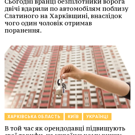
Сьогодні вранці безпілотники ворога
двічі вдарили по автомобілям поблизу
Слатиного на Харківщині, внаслідок
чого один чоловік отримав
поранення.
ХАРКІВСЬКА ОБЛАСТЬ
КИЇВ
УКРАЇНЦІ
В той час як орендодавці підвищують