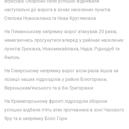
агресора. Оборонні сили успішно відбивали
наступальні дії ворога в зонах населених пунктів
Степова Новоселівка та Нова Кругляківка.
На Лиманському напрямку ворог атакував 20 разів,
намагаючись просунутися вперед у районах населених
пунктів Греківка, Новомихайлівка, Надія, Рідкодуб та
Ямпіль.
На Сіверському напрямку ворог вісім разів йшов на
позиції наших підрозділів у районі Білогорівки,
Верхньокам'янського та в бік Григорівки.
На Краматорському фронті підрозділи оборони
успішно відбили п’ять атак противника в зоні Часового
Яру та в напрямку Білої Гори.