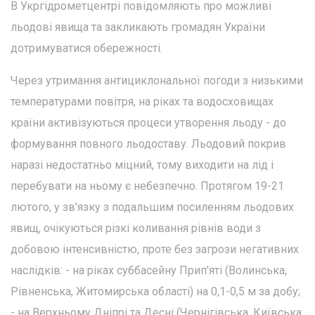
В Укргідрометцентрі повідомляють про можливі
льодові явища та закликають громадян України
дотримуватися обережності.
Через утримання антициклональної погоди з низькими
температурами повітря, на ріках та водосховищах
країни активізуються процеси утворення льоду - до
формування повного льодоставу. Льодовий покрив
наразі недостатньо міцний, тому виходити на лід і
перебувати на ньому є небезпечно. Протягом 19-21
лютого, у зв'язку з подальшим посиленням льодових
явищ, очікуються різкі коливання рівнів води з
добовою інтенсивністю, проте без загрози негативних
наслідків: - на ріках суббасейну Прип'яті (Волинська,
Рівненська, Житомирська області) на 0,1-0,5 м за добу;
- на Верхньому Дніпрі та Десні (Чернігівська, Київська