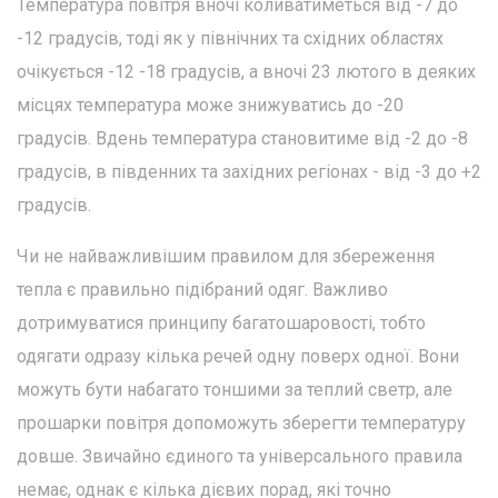
Температура повітря вночі коливатиметься від -7 до
-12 градусів, тоді як у північних та східних областях
очікується -12 -18 градусів, а вночі 23 лютого в деяких
місцях температура може знижуватись до -20
градусів. Вдень температура становитиме від -2 до -8
градусів, в південних та західних регіонах - від -3 до +2
градусів.
Чи не найважливішим правилом для збереження
тепла є правильно підібраний одяг. Важливо
дотримуватися принципу багатошаровості, тобто
одягати одразу кілька речей одну поверх одної. Вони
можуть бути набагато тоншими за теплий светр, але
прошарки повітря допоможуть зберегти температуру
довше. Звичайно єдиного та універсального правила
немає, однак є кілька дієвих порад, які точно