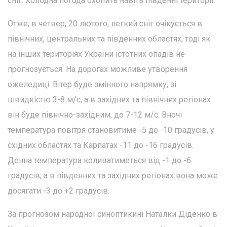
сніг. Холодна погода охопить навіть південні території.
Отже, в четвер, 20 лютого, легкий сніг очікується в
північних, центральних та південних областях, тоді як
на інших територіях України істотних опадів не
прогнозується. На дорогах можливе утворення
ожеледиці. Вітер буде змінного напрямку, зі
швидкістю 3-8 м/с, а в західних та північних регіонах
він буде північно-західним, до 7-12 м/с. Вночі
температура повітря становитиме -5 до -10 градусів, у
східних областях та Карпатах -11 до -16 градусів.
Денна температура коливатиметься від -1 до -6
градусів, а в південних та західних регіонах вона може
досягати -3 до +2 градусів.
За прогнозом народної синоптикині Наталки Діденко в