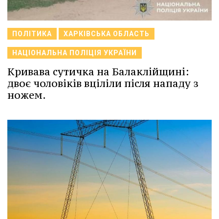
ПОЛІТИКА
ХАРКІВСЬКА ОБЛАСТЬ
НАЦІОНАЛЬНА ПОЛІЦІЯ УКРАЇНИ
Кривава сутичка на Балаклійщині:
двоє чоловіків вціліли після нападу з
ножем.