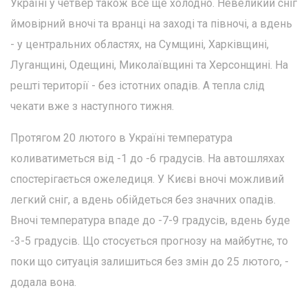
Україні у четвер також все ще холодно. Невеликий сніг
ймовірний вночі та вранці на заході та півночі, а вдень
- у центральних областях, на Сумщині, Харківщині,
Луганщині, Одещині, Миколаївщині та Херсонщині. На
решті території - без істотних опадів. А тепла слід
чекати вже з наступного тижня.
Протягом 20 лютого в Україні температура
коливатиметься від -1 до -6 градусів. На автошляхах
спостерігається ожеледиця. У Києві вночі можливий
легкий сніг, а вдень обійдеться без значних опадів.
Вночі температура впаде до -7-9 градусів, вдень буде
-3-5 градусів. Що стосується прогнозу на майбутнє, то
поки що ситуація залишиться без змін до 25 лютого, -
додала вона.