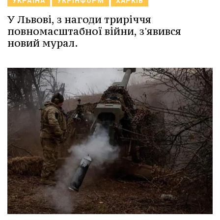
УКРАЇНА
УКРІНФОРМ
ХАРКІВ
У Львові, з нагоди триріччя
повномасштабної війни, з'явився
новий мурал.