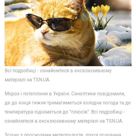
Всі подробиці - ознайомтеся в ексклюзивному
матеріалі на TSN.UA.
Мороз і потепління в Україні. Синоптики повідомили,
де до кінця тижня триматиметься холодна погода та де
температура підніметься до "плюсів". Всі подробиці -
ознайомтеся в ексклюзивному матеріалі на TSN.UA.
Згідно з прогнозами метеорологів, друга половина