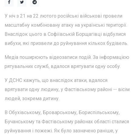
У ніч з 21 на 22 лютого російські військові провели
масштабну комбіновану атаку на українські території.
Внаслідок цього в Софіївській Борщагівці відбулися
вибухи, які призвели до руйнування кількох будівель.
Медіа поширюють відеозаписи подій. За інформацією
рятувальних служб, вдалося врятувати одну особу.
У ДСНС кажуть, що внаслідок атаки, вдалося
врятувати одну людину, у Фастівському районі -- вісім
людей, зокрема дитину.
В Обухівському, Броварському, Бориспільському,
Бучанському та Фастівському районах області сталися
руйнування і пожежі. Як було зазначено раніше, у