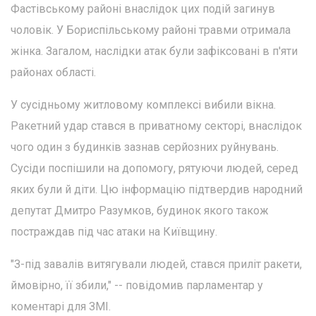
Фастівському районі внаслідок цих подій загинув
чоловік. У Бориспільському районі травми отримала
жінка. Загалом, наслідки атак були зафіксовані в п'яти
районах області.
У сусідньому житловому комплексі вибили вікна.
Ракетний удар стався в приватному секторі, внаслідок
чого один з будинків зазнав серйозних руйнувань.
Сусіди поспішили на допомогу, рятуючи людей, серед
яких були й діти. Цю інформацію підтвердив народний
депутат Дмитро Разумков, будинок якого також
постраждав під час атаки на Київщину.
"З-під завалів витягували людей, стався приліт ракети,
ймовірно, її збили," -- повідомив парламентар у
коментарі для ЗМІ.