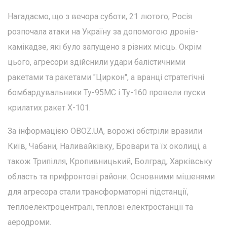
Нагадаємо, що з вечора суботи, 21 лютого, Росія
розпочала атаки на Україну за допомогою дронів-
камікадзе, які було запущено з різних місць. Окрім
цього, агресори здійснили удари балістичними
ракетами та ракетами "Циркон", а вранці стратегічні
бомбардувальники Ту-95МС і Ту-160 провели пуски
крилатих ракет Х-101.
За інформацією OBOZ.UA, ворожі обстріли вразили
Київ, Чабани, Наливайківку, Бровари та їх околиці, а
також Трипілля, Кропивницький, Болград, Харківську
область та прифронтові райони. Основними мішенями
для агресора стали трансформаторні підстанції,
теплоелектроцентралі, теплові електростанції та
аеродроми.