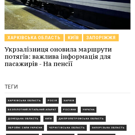
ХАРКІВСЬКА ОБЛАСТЬ
КИЇВ
ЗАПОРІЖЖЯ
Укрзалізниця оновила маршрути
потягів: важлива інформація для
пасажирів - На пенсії
ТЕГИ
ХАРКІВСЬКА ОБЛАСТЬ
РОСІЯ
ХАРКІВ
БЕЗПІЛОТНИЙ ЛІТАЛЬНИЙ АПАРАТ
РОСІЯНИ
УКРАЇНА
ДОНЕЦЬКА ОБЛАСТЬ
КИЇВ
ДНІПРОПЕТРОВСЬКА ОБЛАСТЬ
ЗБРОЙНІ СИЛИ УКРАЇНИ
ЧЕРНІГІВСЬКА ОБЛАСТЬ
ЗАПОРІЗЬКА ОБЛАСТЬ