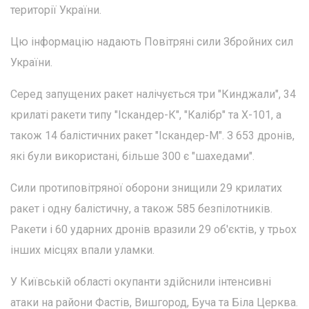
території України.
Цю інформацію надають Повітряні сили Збройних сил
України.
Серед запущених ракет налічується три "Кинджали", 34
крилаті ракети типу "Іскандер-К", "Калібр" та Х-101, а
також 14 балістичних ракет "Іскандер-М". З 653 дронів,
які були використані, більше 300 є "шахедами".
Сили протиповітряної оборони знищили 29 крилатих
ракет і одну балістичну, а також 585 безпілотників.
Ракети і 60 ударних дронів вразили 29 об'єктів, у трьох
інших місцях впали уламки.
У Київській області окупанти здійснили інтенсивні
атаки на райони Фастів, Вишгород, Буча та Біла Церква.