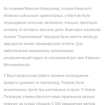
За словами Миколи Калашника, голови Київської
обласної військової адміністрації, у Фастові було
пошкоджено ключову залізничну станцію, територію
вокзалу та моторно-вагонне депо. Внаслідок виниклих
пожеж "Укрзалізниця" змушена була внести зміни до
маршрутів нічних пасажирських потягів. Для
забезпечення перевезень організовано
альтернативний підвіз та човниковий рух між Києвом і
Мотовилівкою.
У Вишгородському районі зазнали пошкоджень
приватні домівки та газопровід. Пожежі були
локалізовані, проте три вантажівки згоріли. У Нових
Петрівцях уламки безпілотника спричинили велику
пожежу на складі площею 5 500 квадратних метрів.