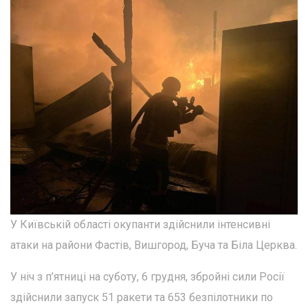
У Київській області окупанти здійснили інтенсивні
атаки на райони Фастів, Вишгород, Буча та Біла Церква.
У ніч з п’ятниці на суботу, 6 грудня, збройні сили Росії
здійснили запуск 51 ракети та 653 безпілотники по