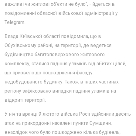
важливі чи житлові об'єкти не було", - йдеться в
повідомленні обласної військової адміністрації у
Telegram.
Влада Київської області повідомила, що в
Обухівському районі, на території, де ведеться
будівництво багатоповерхового житлового
комплексу, сталися падіння уламків від збитих цілей,
що призвело до пошкодження фасаду
недобудованого будинку. Також в інших частинах
регіону зафіксовано випадки падіння уламків на
відкриті території.
У ніч та вранці 9 лютого війська Росії здійснили десять
атак на прикордонні населені пункти Сумщини,
внаслідок чого було пошкоджено кілька будівель,