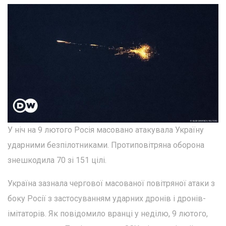
У ніч на 9 лютого Росія масовано атакувала Україну
ударними безпілотниками. Протиповітряна оборона
знешкодила 70 зі 151 цілі.
Україна зазнала чергової масованої повітряної атаки з
боку Росії з застосуванням ударних дронів і дронів-
імітаторів. Як повідомило вранці у неділю, 9 лютого,