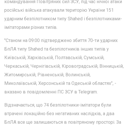
командування Повітряних сил ЗСУ, під час нічної атаки
російські війська атакували територію України 151
ударним безпілотником типу Shahed і безпілотниками-
імітаторами різних типів.
"Станом на 09:00 підтверджено збиття 70-ти ударних
БпЛА типу Shahed та безпілотників інших типів у
Київській, Харківській, Полтавській, Сумській,
Черкаській, Чернігівській, Кіровоградській, Вінницькій,
Житомирській, Рівненській, Волинській,
Миколаївській, Херсонській та Одеській областях", -
вказано в повідомленні ПС ЗСУ в Telegram.
Відзначається, що 74 безпілотники-імітатори були
втрачені локаційно без негативних наслідків, а два
БпЛА все ще залишаються в повітряному просторі. За