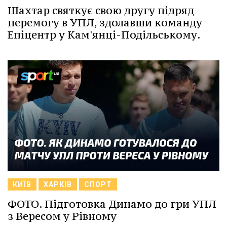
Шахтар святкує свою другу підряд
перемогу в УПЛ, здолавши команду
Епіцентр у Кам'янці-Подільському.
КИЇВ
ХАРКІВ
СПОРТ
ФОТО. Підготовка Динамо до гри УПЛ
з Вересом у Рівному