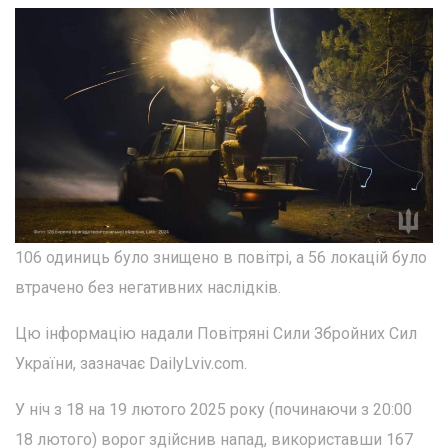
106 одиниць було знищено в повітрі, а 56 локацій було
втрачено без негативних наслідків.
Цю інформацію надали Повітряні Сили Збройних Сил
України, зазначає DailyLviv.com.
У ніч з 18 на 19 лютого 2025 року (починаючи з 20:00
18 лютого) ворог здійснив напад, використавши 167