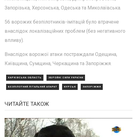
Запорізька, Херсонська, Одеська та Миколаївська.
56 ворожих безпілотників-імітацій було втрачене
внаслідок локалізаційних проблем (без негативного
впливу).
Внаслідок ворожої атаки постраждали Одещина,
Київщина, Сумщина, Черкащина та Запоріжжя.
ХАРКІВСЬКА ОБЛАСТЬ
ЗБРОЙНІ СИЛИ УКРАЇНИ
БЕЗПІЛОТНИЙ ЛІТАЛЬНИЙ АПАРАТ
КУРСЬК
ЗАПОРІЖЖЯ
ЧИТАЙТЕ ТАКОЖ