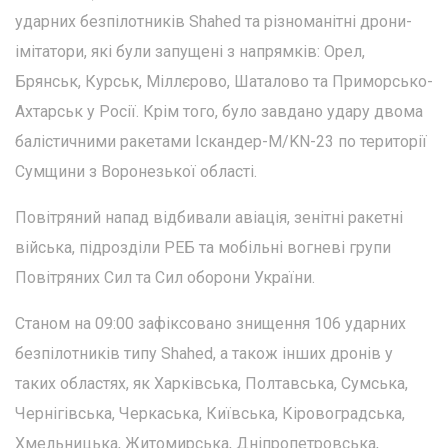
ударних безпілотників Shahed та різноманітні дрони-
імітатори, які були запущені з напрямків: Орел,
Брянськ, Курськ, Міллєрово, Шаталово та Приморсько-
Ахтарськ у Росії. Крім того, було завдано удару двома
балістичними ракетами Іскандер-М/KN-23 по території
Сумщини з Воронезької області.
Повітряний напад відбивали авіація, зенітні ракетні
війська, підрозділи РЕБ та мобільні вогневі групи
Повітряних Сил та Сил оборони України.
Станом на 09:00 зафіксовано знищення 106 ударних
безпілотників типу Shahed, а також інших дронів у
таких областях, як Харківська, Полтавська, Сумська,
Чернігівська, Черкаська, Київська, Кіровоградська,
Хмельницька, Житомирська, Дніпропетровська,