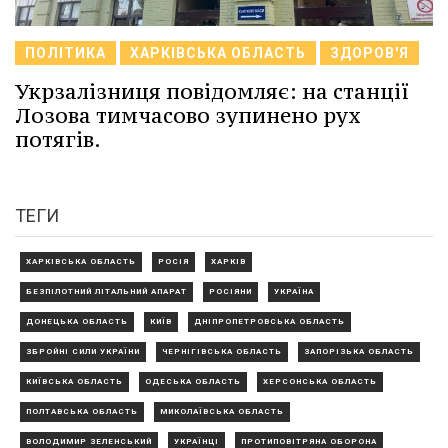
ПОЛІТИКА
ХАРКІВСЬКА ОБЛАСТЬ
ЗДОРОВ'Я
Укрзалізниця повідомляє: на станції
Лозова тимчасово зупинено рух
потягів.
ТЕГИ
ХАРКІВСЬКА ОБЛАСТЬ
РОСІЯ
ХАРКІВ
БЕЗПІЛОТНИЙ ЛІТАЛЬНИЙ АПАРАТ
РОСІЯНИ
УКРАЇНА
ДОНЕЦЬКА ОБЛАСТЬ
КИЇВ
ДНІПРОПЕТРОВСЬКА ОБЛАСТЬ
ЗБРОЙНІ СИЛИ УКРАЇНИ
ЧЕРНІГІВСЬКА ОБЛАСТЬ
ЗАПОРІЗЬКА ОБЛАСТЬ
КИЇВСЬКА ОБЛАСТЬ
ОДЕСЬКА ОБЛАСТЬ
ХЕРСОНСЬКА ОБЛАСТЬ
ПОЛТАВСЬКА ОБЛАСТЬ
МИКОЛАЇВСЬКА ОБЛАСТЬ
ВОЛОДИМИР ЗЕЛЕНСЬКИЙ
УКРАЇНЦІ
ПРОТИПОВІТРЯНА ОБОРОНА