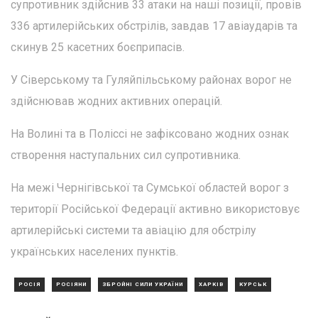
супротивник здійснив 33 атаки на наші позиції, провів
336 артилерійських обстрілів, завдав 17 авіаударів та
скинув 25 касетних боєприпасів.
У Сіверському та Гуляйпільському районах ворог не
здійснював жодних активних операцій.
На Волині та в Поліссі не зафіксовано жодних ознак
створення наступальних сил супротивника.
На межі Чернігівської та Сумської областей ворог з
території Російської Федерації активно використовує
артилерійські системи та авіацію для обстрілу
українських населених пунктів.
РОСІЯ
РОСІЯНИ
ЗБРОЙНІ СИЛИ УКРАЇНИ
ХАРКІВ
КУРСЬК