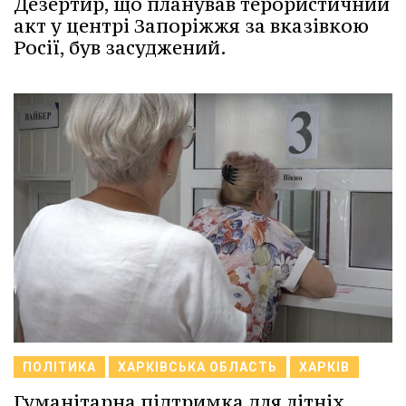
Дезертир, що планував терористичний
акт у центрі Запоріжжя за вказівкою
Росії, був засуджений.
ПОЛІТИКА
ХАРКІВСЬКА ОБЛАСТЬ
ХАРКІВ
Гуманітарна підтримка для літніх