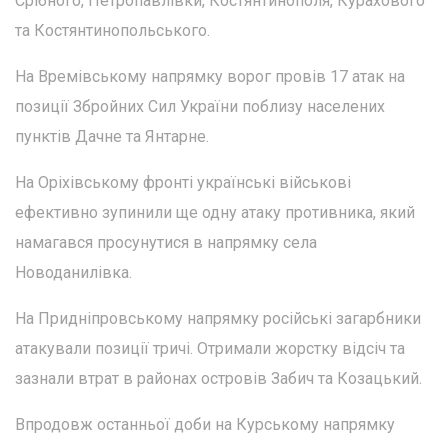
Срібного, Петропавлівки, Костянтинополя, Курахового
та Костянтинопольського.
На Времівському напрямку ворог провів 17 атак на
позиції Збройних Сил України поблизу населених
пунктів Дачне та Янтарне.
На Оріхівському фронті українські військові
ефективно зупинили ще одну атаку противника, який
намагався просунутися в напрямку села
Новоданилівка.
На Придніпровському напрямку російські загарбники
атакували позиції тричі. Отримали жорстку відсіч та
зазнали втрат в районах островів Забич та Козацький.
Впродовж останньої доби на Курському напрямку