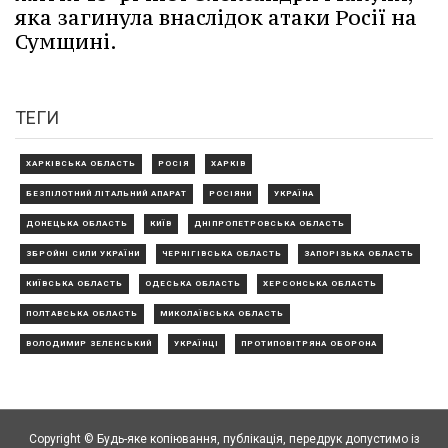
яка загинула внаслідок атаки Росії на
Сумщині.
ТЕГИ
ХАРКІВСЬКА ОБЛАСТЬ
РОСІЯ
ХАРКІВ
БЕЗПІЛОТНИЙ ЛІТАЛЬНИЙ АПАРАТ
РОСІЯНИ
УКРАЇНА
ДОНЕЦЬКА ОБЛАСТЬ
КИЇВ
ДНІПРОПЕТРОВСЬКА ОБЛАСТЬ
ЗБРОЙНІ СИЛИ УКРАЇНИ
ЧЕРНІГІВСЬКА ОБЛАСТЬ
ЗАПОРІЗЬКА ОБЛАСТЬ
КИЇВСЬКА ОБЛАСТЬ
ОДЕСЬКА ОБЛАСТЬ
ХЕРСОНСЬКА ОБЛАСТЬ
ПОЛТАВСЬКА ОБЛАСТЬ
МИКОЛАЇВСЬКА ОБЛАСТЬ
ВОЛОДИМИР ЗЕЛЕНСЬКИЙ
УКРАЇНЦІ
ПРОТИПОВІТРЯНА ОБОРОНА
Copyright © Будь-яке копiювання, публiкацiя, передрук допустимо із