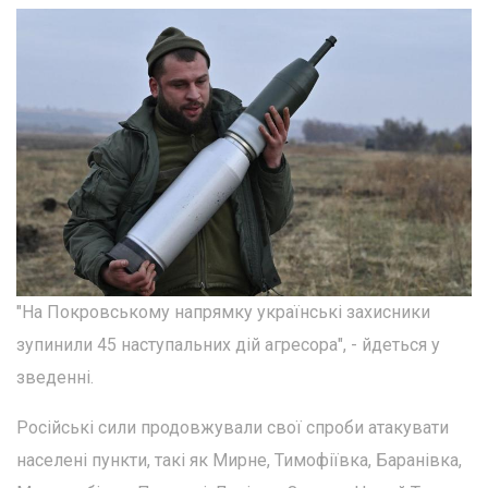
"На Покровському напрямку українські захисники
зупинили 45 наступальних дій агресора", - йдеться у
зведенні.
Російські сили продовжували свої спроби атакувати
населені пункти, такі як Мирне, Тимофіївка, Баранівка,