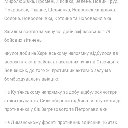
Миролюбівка, Промені, Лисівка, Зелене, Новий Труд,
Покровськ, Піщане, Шевченка, Новоолександрівка,
Солоне, Новооленівка, Котлине та Нововасилівка.
Загалом протягом минулої доби зафіксовано 179
бойових зіткнень.
инулої доби на Харківському напрямку відбулося дві
ворожі атаки в районах населених пунктів Стариця та
Вовчанськ, до того ж, противник активно залучав
бомбардувальну авіацію.
На Куп'янському напрямку за добу відбулося чотири
атаки окупантів. Сили оборони відбивали штурмові дії
противника у бік Загризового та Петропавлівки.
На Лиманському фронті противник здійснив 16 атак.