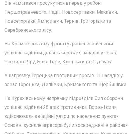
Він намагався просунутися вперед у районі
Першотравневого, Надії, Новосергіївки, Макіївки,
Новоєгорівки, Ямполівки, Тернів, Григорівки та
Серебрянського лісу.
На Краматорському фронті українські військові
успішно відбили дев'ять ворожих нападів у зонах
Часового Яру, Білої Гори, Кліщіївки та Ступочок.
У напрямку Торецька противник провів 11 нападів у
зонах Торецька, Диліївки, Кримського та Щербинівки.
На Курахівському напрямку підрозділи Сил оборони
успішно відбили 28 атак противника. Ворожі сили
здійснювали авіаційні удари по населених пунктах.
Основні зусилля агресора були зосереджені в районах