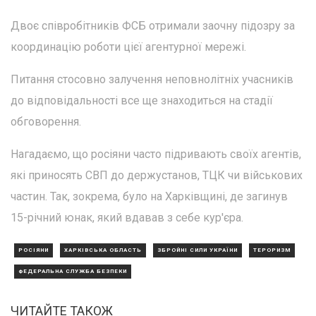
Двоє співробітників ФСБ отримали заочну підозру за
координацію роботи цієї агентурної мережі.
Питання стосовно залучення неповнолітніх учасників
до відповідальності все ще знаходиться на стадії
обговорення.
Нагадаємо, що росіяни часто підривають своїх агентів,
які приносять СВП до держустанов, ТЦК чи військових
частин. Так, зокрема, було на Харківщині, де загинув
15-річний юнак, який вдавав з себе кур'єра.
РОСІЯНИ
ХАРКІВСЬКА ОБЛАСТЬ
ЗБРОЙНІ СИЛИ УКРАЇНИ
ТЕРОРИЗМ
ФЕДЕРАЛЬНА СЛУЖБА БЕЗПЕКИ
ЧИТАЙТЕ ТАКОЖ