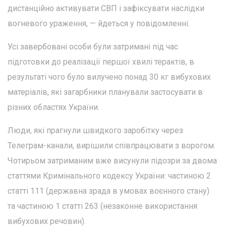
дистанційно активувати СВП і зафіксувати наслідки
вогневого ураження, — йдеться у повідомленні.
Усі завербовані особи були затримані під час
підготовки до реалізації першої хвилі терактів, в
результаті чого було вилучено понад 30 кг вибухових
матеріалів, які загарбники планували застосувати в
різних областях України.
Люди, які прагнули швидкого заробітку через
Телеграм-канали, вирішили співпрацювати з ворогом.
Чотирьом затриманим вже висунули підозри за двома
статтями Кримінального кодексу України: частиною 2
статті 111 (державна зрада в умовах воєнного стану)
та частиною 1 статті 263 (незаконне використання
вибухових речовин).