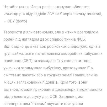
Читайте також: Агент росіян планував вбивство
командирів підрозділів ЗСУ на Яворівському полігоні,
-- СБУ (фото)
Терористи діяли автономно, але з чітким розподілом
ролей під наглядом двох співробітників ФСБ.
Відповідно до вказівок російських спецслужб, одна з
груп займалася виготовленням саморобних вибухових
пристроїв (СВП) та закладала їх у схованки. Інші
учасники отримували вибухівку, приховували її в
сміттєвих пакетах або в грудках землі і залишали на
місцях запланованих підривів. Крім того, вони
встановлювали приховані відеокамери з можливістю
віддаленого доступу для ФСБ. Завдяки цим
спостережним "точкам" окупанти планували