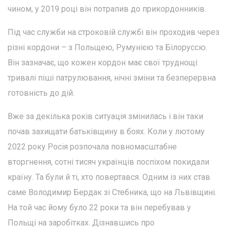
чином, у 2019 році він потрапив до прикордонників.
Під час служби на строковій службі він проходив через
різні кордони – з Польщею, Румунією та Білоруссю.
Він зазначає, що кожен кордон має свої труднощі:
тривалі піші патрулювання, нічні зміни та безперервна
готовність до дій.
Вже за декілька років ситуація змінилась і він таки
почав захищати батьківщину в боях. Коли у лютому
2022 року Росія розпочала повномасштабне
вторгнення, сотні тисяч українців поспіхом покидали
країну. Та були й ті, хто повертався. Одним із них став
саме Володимир Бердак зі Стебника, що на Львівщині.
На той час йому було 22 роки та він перебував у
Польщі на заробітках. Дізнавшись про