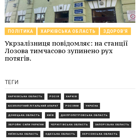
ПОЛІТИКА
ХАРКІВСЬКА ОБЛАСТЬ
ЗДОРОВ'Я
Укрзалізниця повідомляє: на станції
Лозова тимчасово зупинено рух
потягів.
ТЕГИ
ХАРКІВСЬКА ОБЛАСТЬ
РОСІЯ
ХАРКІВ
БЕЗПІЛОТНИЙ ЛІТАЛЬНИЙ АПАРАТ
РОСІЯНИ
УКРАЇНА
ДОНЕЦЬКА ОБЛАСТЬ
КИЇВ
ДНІПРОПЕТРОВСЬКА ОБЛАСТЬ
ЗБРОЙНІ СИЛИ УКРАЇНИ
ЧЕРНІГІВСЬКА ОБЛАСТЬ
ЗАПОРІЗЬКА ОБЛАСТЬ
КИЇВСЬКА ОБЛАСТЬ
ОДЕСЬКА ОБЛАСТЬ
ХЕРСОНСЬКА ОБЛАСТЬ