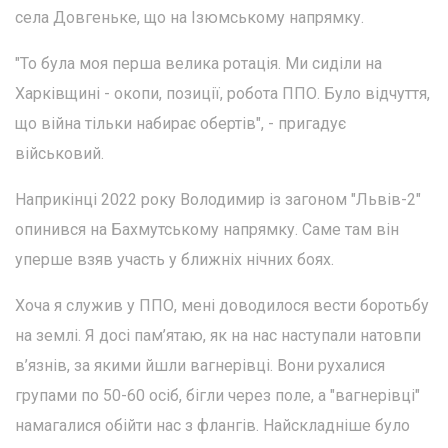
села Довгеньке, що на Ізюмському напрямку.
"То була моя перша велика ротація. Ми сиділи на
Харківщині - окопи, позиції, робота ППО. Було відчуття,
що війна тільки набирає обертів", - пригадує
військовий.
Наприкінці 2022 року Володимир із загоном "Львів-2"
опинився на Бахмутському напрямку. Саме там він
уперше взяв участь у ближніх нічних боях.
Хоча я служив у ППО, мені доводилося вести боротьбу
на землі. Я досі пам’ятаю, як на нас наступали натовпи
в’язнів, за якими йшли вагнерівці. Вони рухалися
групами по 50-60 осіб, бігли через поле, а "вагнерівці"
намагалися обійти нас з флангів. Найскладніше було