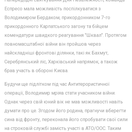
Еспресо мала можливість поспілкуватися з
Володимиром Бердаком, прикордонником 7-го
прикордонного Карпатського загону та бійцем
комендатури швидкого реагування "Шквал". Протягом
повномасштабної війни він пройшов через
найскладніші фронтові ділянки, такі як Бахмут,
Серебрянський ліс, Харківський напрямок, а також
брав участь в обороні Києва.
Будучи ще підлітком під час Антитерористичної
операції, Володимир мріяв стати учасником війни.
Однак через свій юний вік не мав можливості навіть
думати про це. Згодом його родина, прагнучи вберегти
сина від фронту, переконала його спробувати свої сили
на строковій службі замість участі в АТО/ООС. Таким