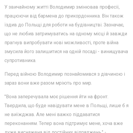
У звичайному житті Володимир змінював професії,
працюючи від бармена до прикордонника. Він також
їздив до Польщі для роботи на будівництві. Зазначає,
що не любив затримуватись на одному місці й завжди
прагнув випробувати нові можливості, проте війна
змусила його залишитися на одній посаді - винищувача
супротивника.
Перед війною Володимир познайомився з дівчиною і
зараз вони вже разом мріють про мир.
"Вона заперечувала моє рішення йти на фронт.
Твердила, що буде навідувати мене в Польщі, лише б я
не виїжджав. Але мені важко піддаватися
переконанням. Тепер вона підтримує мене, хоча вже
дуже виснажена від постійних відряджень," -