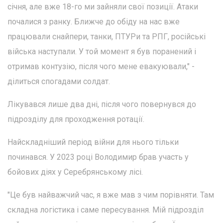
січня, але вже 18-го ми зайняли свої позиції. Атаки
почалися з ранку. Ближче до обіду на нас вже
працювали снайпери, танки, ПТУРи та РПГ, російські
війська наступали. У той момент я був поранений і
отримав контузію, після чого мене евакуювали," -
ділиться спогадами солдат.
Лікувався лише два дні, після чого повернувся до
підрозділу для проходження ротації.
Найскладніший період війни для нього тільки
починався. У 2023 році Володимир брав участь у
бойових діях у Серебрянському лісі.
"Це був найважчий час, я вже мав з чим порівняти. Там
складна логістика і саме пересування. Мій підрозділ