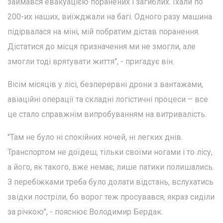
займався евакуацією поранених і загиблих. Їхали по
200-их наших, виїжджали на багі. Одного разу машина
підірвалася на міні, мій побратим дістав поранення.
Дістатися до місця призначення ми не змогли, але
змогли тоді врятувати життя", - пригадує він.
Вісім місяців у лісі, безперервні дрони з вантажами,
авіаційні операції та складні логістичні процеси – все
це стало справжнім випробуванням на витривалість.
"Там не було ні спокійних ночей, ні легких днів.
Транспортом не доїдеш, тільки своїми ногами і то лісу,
а його, як такого, вже немає, лише патики полишались.
З перебіжками треба було долати відстань, вслухатись
звідки постріли, бо ворог теж просувався, якраз сиділи
за річкою", - пояснює Володимир Бердак.