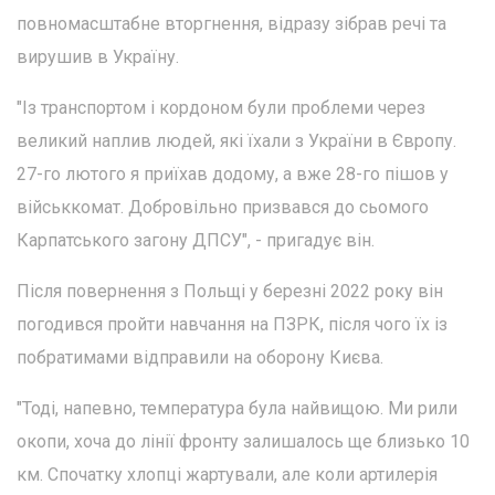
повномасштабне вторгнення, відразу зібрав речі та
вирушив в Україну.
"Із транспортом і кордоном були проблеми через
великий наплив людей, які їхали з України в Європу.
27-го лютого я приїхав додому, а вже 28-го пішов у
військкомат. Добровільно призвався до сьомого
Карпатського загону ДПСУ", - пригадує він.
Після повернення з Польщі у березні 2022 року він
погодився пройти навчання на ПЗРК, після чого їх із
побратимами відправили на оборону Києва.
"Тоді, напевно, температура була найвищою. Ми рили
окопи, хоча до лінії фронту залишалось ще близько 10
км. Спочатку хлопці жартували, але коли артилерія