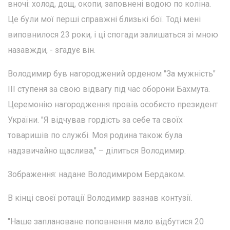
вночі: холод, дощ, окопи, заповнені водою по коліна.
Це були мої перші справжні близькі бої. Тоді мені
виповнилося 23 роки, і ці спогади залишаться зі мною
назавжди, - згадує він.
Володимир був нагороджений орденом "За мужність"
ІІІ ступеня за свою відвагу під час оборони Бахмута.
Церемонію нагородження провів особисто президент
України. "Я відчував гордість за себе та своїх
товаришів по службі. Моя родина також була
надзвичайно щаслива," – ділиться Володимир.
Зображення: надане Володимиром Бердаком.
В кінці своєї ротації Володимир зазнав контузії.
"Наше заплановане поповнення мало відбутися 20