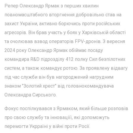
Репер Олександр Ярмак з перших хвилин
повномасштабного вторгнення добровільно став на
захист України, активно борючись проти російських
агресорів. Він брав участь у боях у Харківській області
та очолював взвод операторів FPV-дронів. З вересня
2024 року Олександр Ярмак обіймає посаду
командира R&D підрозділу 412 полку Сил безпілотних
систем, а також командує ротою. За проявлену відвагу
під час служби він був нагороджений нагрудним
знаком "Золотий хрест" від головнокомандувача
Олександра Сирського.
Фокус поспілкувався з Ярмаком, який більше розповів
про свою службу та інноваціїї, які допоможуть
перемогти Укрраїні у війні проти Росії.