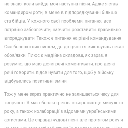
не знаю, коли вийде моя наступна пісня. Адже я став
командиром роти, в мене в підпорядкуванні більше
ста бійців. У кожного свої проблеми, питання, все
потрібно забезпечити, навчити, розставити, правильно
впорядкувати. Також є питання на рівні командування
Сил безпілотних систем, де до цього я виконував певні
обов'язки. Плюс є медійна складова, як зараз, я
розумію, що маю деякі речі коментувати, про деякі
речі говорити, підсвічувати для того, щоб у війську
відбувались позитивні зміни.
Тож у мене зараз практично не залишається часу для
творчості. Я маю безліч треків, створених ще минулого
року, а також колаборації з відомими українськими
артистами. Це справді чудові пісні, але протягом року я