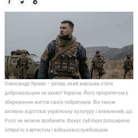
Олександр Ярмак – репер, який вирішив стати
добровольцем на захист України. Його пріоритетом є
збереження життів своїх побратимів. Він також
активно відстоює українську культуру і впевнений, що
Росії не можна пробачити. Фокус публікує розширене
інтерв'ю з артистом і військовослужбовцем.