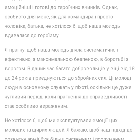
емоційніші і готові до героїчних вчинків. Однак,
особисто для мене, як для командира і просто
чоловіка, батька, не хотілося б, щоб наша молодь
вдавалася до героїзму.
Я прагну, щоб наша молодь діяла систематично і
ефективно, з максимальною безпекою, в боротьбі з
ворогом. В даний час багато добровольців у віці від 18
до 24 років приєднуються до збройних сил. Ці молоді
люди в основному служать у піхоті, оскільки це дуже
чутливий період, коли прагнення до справедливості
стає особливо вираженим.
Не хотілося б, щоб ми експлуатували емоції цих
молодих та щирих людей. Я бажаю, щоб наш підхід до
розвитку армії був більш системним і продуманим.