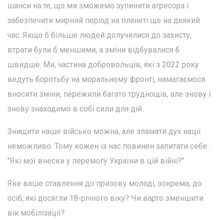
шанси на те, що ми зможемо зупинити агресора і
забезпечити мирний період на планеті ще на деякий
час. Якщо б більше людей долучилися до захисту,
втрати були б меншими, а зміни відбувалися б
швидше. Ми, частина добровольців, які з 2022 року
ведуть боротьбу на моральному фронті, намагаємося
вносити зміни, пережили багато труднощів, але знову і
знову знаходимо в собі сили для дій.
Знищити наше військо можна, але зламати дух нації
неможливо. Тому кожен із нас повинен запитати себе:
"Які мої внески у перемогу України в цій війні?"
Яке ваше ставлення до призову молоді, зокрема, до
осіб, які досягли 18-річного віку? Чи варто зменшити
вік мобілізації?