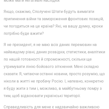
може мати негативні наслідки.
Якщо, скажімо, Сполучені Штати будуть вимагати
припинення війни та замороження фронтових позицій,
чи погодиться на це країна? Які, на вашу думку, кроки
потрібно буде вжити?
Я не президент, я не маю всіх даних перемовин на
найвищому рівні, даних розвідки, статистики, аналітики
по нашій готовності й спроможності, скільки ще
утримувати лінію бойового зіткнення. Мені складно
сказати. Я, читаючи останні новини, просто розумію, що
ніколи в житті не пробачу Росію. І, напевно, конкретно
я буду жити з тим і, можливо, в майбутньому помру з
тим, щоб відвоювати українські території.
Справедливість для мене є надзвичайно важливою