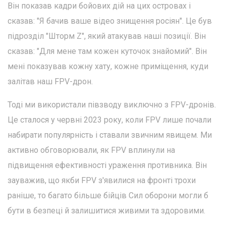
Він показав кадри бойових дій на цих островах і
сказав: "Я бачив ваше відео знищення росіян". Це був
підрозділ "Шторм Z", який атакував наші позиції. Він
сказав: "Для мене там кожен куточок знайомий". Він
мені показував кожну хату, кожне приміщення, куди
залітав наш FPV-дрон.
Тоді ми використали півзводу виключно з FPV-дронів.
Це сталося у червні 2023 року, коли FPV лише почали
набирати популярність і ставали звичним явищем. Ми
активно обговорювали, як FPV вплинули на
підвищення ефективності ураження противника. Він
зауважив, що якби FPV з'явилися на фронті трохи
раніше, то багато більше бійців Сил оборони могли б
бути в безпеці й залишитися живими та здоровими.