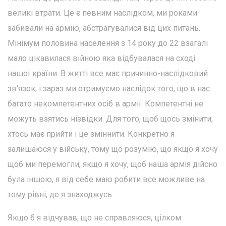
великі втрати. Це є певним наслідком, ми роками
забивали на армію, абстрагувалися від цих питань.
Мінімум половина населення з 14 року до 22 взагалі
мало цікавилася війною яка відбувалася на сході
нашої країни. В житті все має причинно-наслідковий
зв'язок, і зараз ми отримуємо наслідок того, що в нас
багато некомпетентних осіб в армії. Компетентні не
можуть взятись нізвідки. Для того, щоб щось змінити,
хтось має прийти і це зміннити. Конкретно я
залишаюся у війську, тому що розумію, що якщо я хочу
щоб ми перемогли, якщо я хочу, щоб наша армія дійсно
була іншою, я від себе маю робити все можливе на
тому рівні, де я знаходжусь.
Якщо б я відчував, що не справляюся, цілком