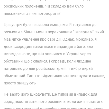
російських полоненів. Чи складно вам було
наважитися з ним поговорити?
Ця зустріч була насичена емоціями. Я готувався до
розмови з більш-менш переконаним "імперцем", який
мав чітке уявлення про свої дії. Однак, можливо, я
десь всередині намагаюся виправдати його, але
виглядає на те, що він опинився в Україні через
обставини, що склалися. І справді, коли людина
потрапляє до лав російської армії, її вибір вкрай
обмежений. Тих, хто відмовляється виконувати накази,
просто знищують.
Не варто його шкодувати. Це типовий випадок для
середньостатистичного росіянина: коли життя ставить
перед ним жахливі випробування — кредити, труднощі