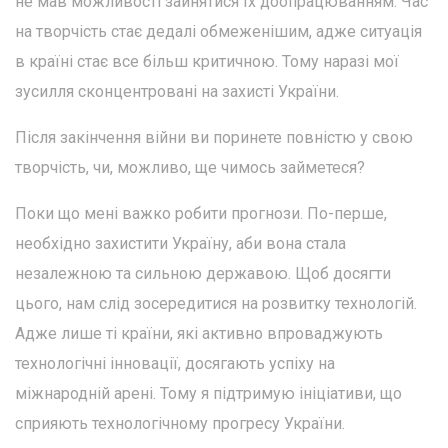
не мав можливості зайнятися їх доопрацюванням. Час
на творчість стає дедалі обмеженішим, адже ситуація
в країні стає все більш критичною. Тому наразі мої
зусилля сконцентровані на захисті України.
Після закінчення війни ви поринете повністю у свою
творчість, чи, можливо, ще чимось займетеся?
Поки що мені важко робити прогнози. По-перше,
необхідно захистити Україну, аби вона стала
незалежною та сильною державою. Щоб досягти
цього, нам слід зосередитися на розвитку технологій.
Адже лише ті країни, які активно впроваджують
технологічні інновації, досягають успіху на
міжнародній арені. Тому я підтримую ініціативи, що
сприяють технологічному прогресу України.