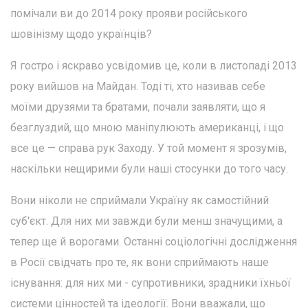
помічали ви до 2014 року прояви російського
шовінізму щодо українців?
Я гостро і яскраво усвідомив це, коли в листопаді 2013
року вийшов на Майдан. Тоді ті, хто називав себе
моїми друзями та братами, почали заявляти, що я
безглуздий, що мною маніпулюють американці, і що
все це — справа рук Заходу. У той момент я зрозумів,
наскільки нещирими були наші стосунки до того часу.
Вони ніколи не сприймали Україну як самостійний
суб'єкт. Для них ми завжди були менш значущими, а
тепер ще й ворогами. Останні соціологічні дослідження
в Росії свідчать про те, як вони сприймають наше
існування: для них ми - супротивники, зрадники їхньої
системи цінностей та ідеології. Вони вважали, що