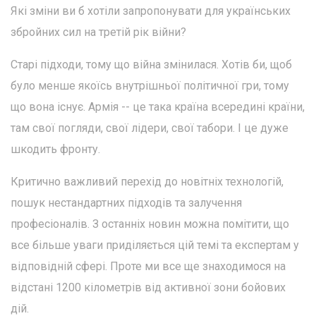
Які зміни ви б хотіли запропонувати для українських
збройних сил на третій рік війни?
Старі підходи, тому що війна змінилася. Хотів би, щоб
було менше якоїсь внутрішньої політичної гри, тому
що вона існує. Армія -- це така країна всередині країни,
там свої погляди, свої лідери, свої табори. І це дуже
шкодить фронту.
Критично важливий перехід до новітніх технологій,
пошук нестандартних підходів та залучення
професіоналів. З останніх новин можна помітити, що
все більше уваги приділяється цій темі та експертам у
відповідній сфері. Проте ми все ще знаходимося на
відстані 1200 кілометрів від активної зони бойових
дій.