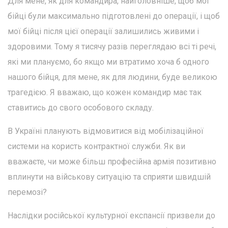
Для мене, як для командира, найголовніше, щоб мої
бійці були максимально підготовлені до операції, і щоб
мої бійці після цієї операції залишились живими і
здоровими. Тому я тисячу разів переглядаю всі ті речі,
які ми плануємо, бо якщо ми втратимо хоча б одного
нашого бійця, для мене, як для людини, буде великою
трагедією. Я вважаю, що кожен командир має так
ставитись до свого особового складу.
В Україні планують відмовитися від мобілізаційної
системи на користь контрактної служби. Як ви
вважаєте, чи може більш професійна армія позитивно
вплинути на військову ситуацію та сприяти швидшій
перемозі?
Наслідки російської культурної експансії призвели до