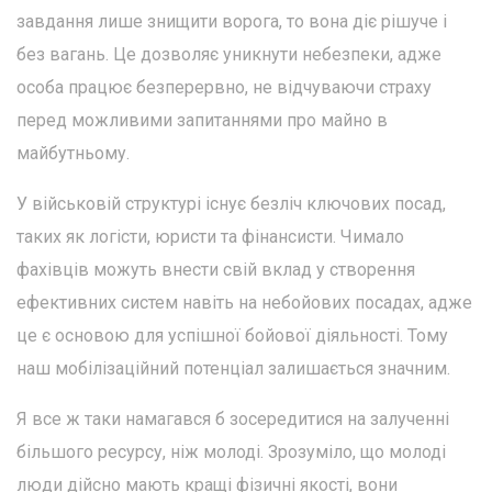
завдання лише знищити ворога, то вона діє рішуче і
без вагань. Це дозволяє уникнути небезпеки, адже
особа працює безперервно, не відчуваючи страху
перед можливими запитаннями про майно в
майбутньому.
У військовій структурі існує безліч ключових посад,
таких як логісти, юристи та фінансисти. Чимало
фахівців можуть внести свій вклад у створення
ефективних систем навіть на небойових посадах, адже
це є основою для успішної бойової діяльності. Тому
наш мобілізаційний потенціал залишається значним.
Я все ж таки намагався б зосередитися на залученні
більшого ресурсу, ніж молоді. Зрозуміло, що молоді
люди дійсно мають кращі фізичні якості, вони