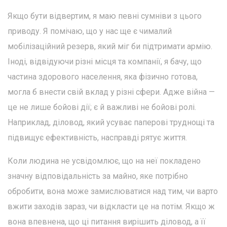
Якщо бути відвертим, я маю певні сумніви з цього
приводу. Я помічаю, що у нас ще є чималий
мобілізаційний резерв, який міг би підтримати армію.
Іноді, відвідуючи різні місця та компанії, я бачу, що
частина здорового населення, яка фізично готова,
могла б внести свій вклад у різні сфери. Адже війна —
це не лише бойові дії; є й важливі не бойові ролі.
Наприклад, діловод, який усуває паперові труднощі та
підвищує ефективність, насправді рятує життя.
Коли людина не усвідомлює, що на неї покладено
значну відповідальність за майно, яке потрібно
обробити, вона може замислюватися над тим, чи варто
вжити заходів зараз, чи відкласти це на потім. Якщо ж
вона впевнена, що ці питання вирішить діловод, а її