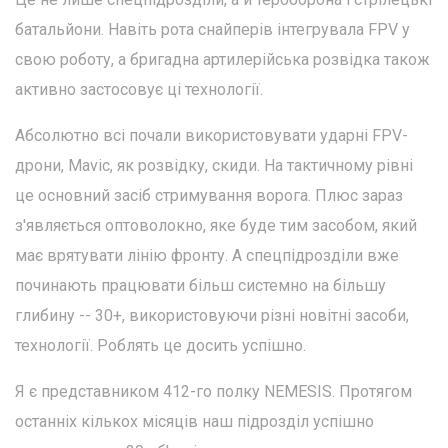
батальйони. Навіть рота снайперів інтегрувала FPV у
свою роботу, а бригадна артилерійська розвідка також
активно застосовує ці технології.
Абсолютно всі почали використовувати ударні FPV-
дрони, Mavic, як розвідку, скиди. На тактичному рівні
це основний засіб стримування ворога. Плюс зараз
з'являється оптоволокно, яке буде тим засобом, який
має врятувати лінію фронту. А спецпідрозділи вже
починають працювати більш системно на більшу
глибину -- 30+, використовуючи різні новітні засоби,
технології. Роблять це досить успішно.
Я є представником 412-го полку NEMESIS. Протягом
останніх кількох місяців наш підрозділ успішно