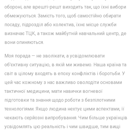
обороні, але врешті-решт виходить так, що їхні вибори
обмежуються. Замість того, щоб самостійно обирати
посаду, підрозділ або колектив, їхнє місце служби
визначає ТЦК, а також майбутній навчальний центр, де
вони опиняються.
Моя порада — не зволікати, а усвідомлювати
об'єктивну ситуацію, в якій ми живемо. Наша країна та
світ в цілому входять в епоху конфліктів і боротьби. У
цей час кожному з нас важливо оволодіти основами
тактичної медицини, мати навички вогневої
підготовки та знання щодо роботи з безпілотними
технологіями. Якщо людина нехтує цими аспектами, її
чекають серйозні випробування. Чим більше українців
усвідомлять цю реальність і чим швидше, тим вищі