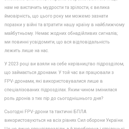
нам не вистачить мудрости та зрілости, є велика
ймовірність, що цього року ми можемо зазнати
поразки у війні та втратити нашу країну в найближчому
майбутньому. Немає жодних обнадійливих сигналів;
ми повинні усвідомити, що вся відповідальність
лежить лише на нас.
У 2023 році ви взяли на себе керівництво підрозділом,
що займається дронами. У той час ви працювали з
FPV-дронами, які використовувалися лише в
спеціалізованих підрозділах. Яким чином змінилася
роль дронів з тих пір до сьогоднішнього дня?
Сьогодні FPV-дрони та тактичні БПЛА
використовуються на всіх рівнях Сил оборони України.
Це не лише спецпідрозділи, а й тероборона і стрілецькі