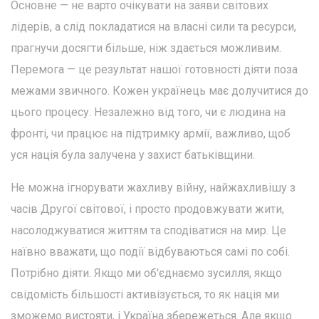
Основне — не варто очікувати на заяви світових
лідерів, а слід покладатися на власні сили та ресурси,
прагнучи досягти більше, ніж здається можливим.
Перемога — це результат нашої готовності діяти поза
межами звичного. Кожен українець має долучитися до
цього процесу. Незалежно від того, чи є людина на
фронті, чи працює на підтримку армії, важливо, щоб
уся нація була залучена у захист батьківщини.
Не можна ігнорувати жахливу війну, найжахливішу з
часів Другої світової, і просто продовжувати жити,
насолоджуватися життям та сподіватися на мир. Це
наївно вважати, що події відбуваються самі по собі.
Потрібно діяти. Якщо ми об'єднаємо зусилля, якщо
свідомість більшості активізується, то як нація ми
зможемо вистояти, і Україна збережеться. Але якщо