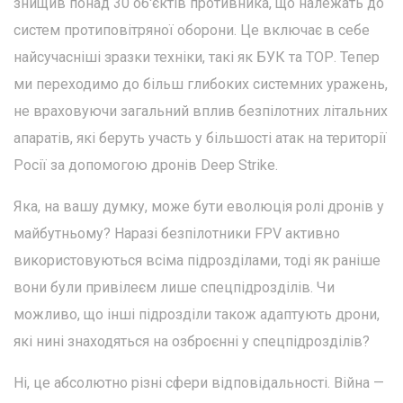
знищив понад 30 об'єктів противника, що належать до
систем протиповітряної оборони. Це включає в себе
найсучасніші зразки техніки, такі як БУК та ТОР. Тепер
ми переходимо до більш глибоких системних уражень,
не враховуючи загальний вплив безпілотних літальних
апаратів, які беруть участь у більшості атак на території
Росії за допомогою дронів Deep Strike.
Яка, на вашу думку, може бути еволюція ролі дронів у
майбутньому? Наразі безпілотники FPV активно
використовуються всіма підрозділами, тоді як раніше
вони були привілеєм лише спецпідрозділів. Чи
можливо, що інші підрозділи також адаптують дрони,
які нині знаходяться на озброєнні у спецпідрозділів?
Ні, це абсолютно різні сфери відповідальності. Війна —