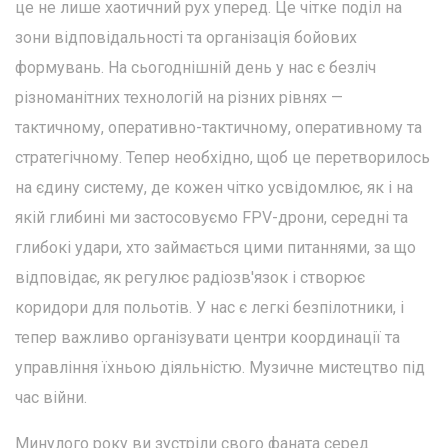
це не лише хаотичний рух уперед. Це чітке поділ на
зони відповідальності та організація бойових
формувань. На сьогоднішній день у нас є безліч
різноманітних технологій на різних рівнях —
тактичному, оперативно-тактичному, оперативному та
стратегічному. Тепер необхідно, щоб це перетворилось
на єдину систему, де кожен чітко усвідомлює, як і на
якій глибині ми застосовуємо FPV-дрони, середні та
глибокі удари, хто займається цими питаннями, за що
відповідає, як регулює радіозв'язок і створює
коридори для польотів. У нас є легкі безпілотники, і
тепер важливо організувати центри координації та
управління їхньою діяльністю. Музичне мистецтво під
час війни.
Минулого року ви зустріли свого фаната серед