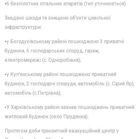
▪️6 безпілотних літальних апаратів (тип уточнюється).
Завдано шкоди та знищено об'єкти цивільної
інфраструктури:
▪️у Богодухівському районі пошкоджено 3 приватні
будинки, 6 господарських споруд, гараж,
електромережі (с. Одноробівка);
▪️у Куп'янському районі пошкоджено приватний
будинок, 2 господарчі споруди, автомобіль (с. Сірий Яр),
автомобіль (с.Петрівка);
▪️У Харківському районі зазнав пошкоджень приватний
житловий будинок (село Прудянка).
Протягом доби транзитний евакуаційний центр у