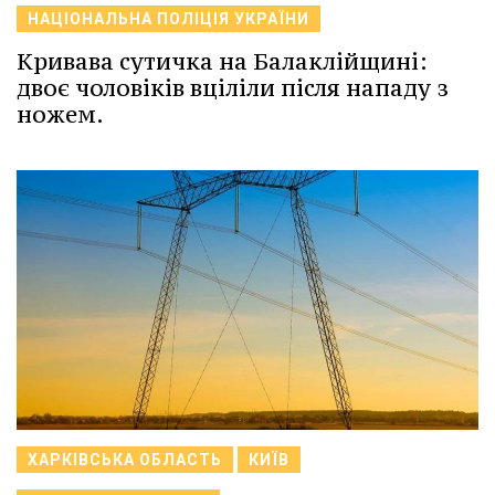
НАЦІОНАЛЬНА ПОЛІЦІЯ УКРАЇНИ
Кривава сутичка на Балаклійщині:
двоє чоловіків вціліли після нападу з
ножем.
ХАРКІВСЬКА ОБЛАСТЬ
КИЇВ