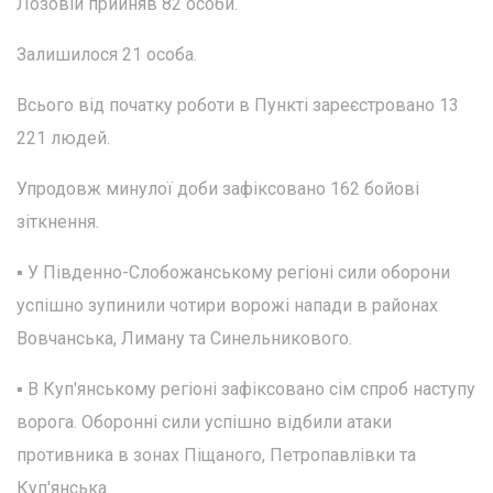
Лозовій прийняв 82 особи.
Залишилося 21 особа.
Всього від початку роботи в Пункті зареєстровано 13
221 людей.
Упродовж минулої доби зафіксовано 162 бойові
зіткнення.
▪️ У Південно-Слобожанському регіоні сили оборони
успішно зупинили чотири ворожі напади в районах
Вовчанська, Лиману та Синельникового.
▪️ В Куп'янському регіоні зафіксовано сім спроб наступу
ворога. Оборонні сили успішно відбили атаки
противника в зонах Піщаного, Петропавлівки та
Куп'янська.