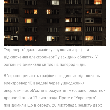
"Укренерго" дало вказівку анулювати графіки
відключення електроенергії у західних областях. У
регіоні не вимикали світло і в попередні дні.
В Україні тривають графіки погодинних відключень
електроенергії, введені через ушкодження
енергетичних об'єктів в результаті масованої ракетно-
дронової атаки 17 листопада. Проте в "Укренерго"
повідомили, що в середу, 20 листопада, замість двох