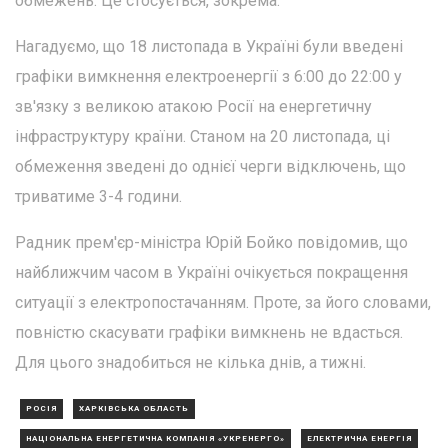
обмежень. Це стосується, зокрема:
Нагадуємо, що 18 листопада в Україні були введені
графіки вимкнення електроенергії з 6:00 до 22:00 у
зв'язку з великою атакою Росії на енергетичну
інфраструктуру країни. Станом на 20 листопада, ці
обмеження зведені до однієї черги відключень, що
триватиме 3-4 години.
Радник прем'єр-міністра Юрій Бойко повідомив, що
найближчим часом в Україні очікується покращення
ситуації з електропостачанням. Проте, за його словами,
повністю скасувати графіки вимкнень не вдасться.
Для цього знадобиться не кілька днів, а тижні.
РОСІЯ
ХАРКІВСЬКА ОБЛАСТЬ
НАЦІОНАЛЬНА ЕНЕРГЕТИЧНА КОМПАНІЯ «УКРЕНЕРГО»
ЕЛЕКТРИЧНА ЕНЕРГІЯ