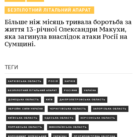
БЕЗПІЛОТНИЙ ЛІТАЛЬНИЙ АПАРАТ
Більше ніж місяць тривала боротьба за
життя 13-річної Олександри Макухи,
яка загинула внаслідок атаки Росії на
Сумщині.
ТЕГИ
ХАРКІВСЬКА ОБЛАСТЬ
РОСІЯ
ХАРКІВ
БЕЗПІЛОТНИЙ ЛІТАЛЬНИЙ АПАРАТ
РОСІЯНИ
УКРАЇНА
ДОНЕЦЬКА ОБЛАСТЬ
КИЇВ
ДНІПРОПЕТРОВСЬКА ОБЛАСТЬ
ЗБРОЙНІ СИЛИ УКРАЇНИ
ЧЕРНІГІВСЬКА ОБЛАСТЬ
ЗАПОРІЗЬКА ОБЛАСТЬ
КИЇВСЬКА ОБЛАСТЬ
ОДЕСЬКА ОБЛАСТЬ
ХЕРСОНСЬКА ОБЛАСТЬ
ПОЛТАВСЬКА ОБЛАСТЬ
МИКОЛАЇВСЬКА ОБЛАСТЬ
ВОЛОДИМИР ЗЕЛЕНСЬКИЙ
УКРАЇНЦІ
ПРОТИПОВІТРЯНА ОБОРОНА