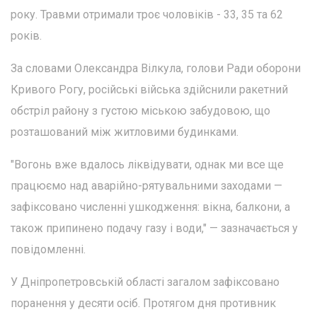
року. Травми отримали троє чоловіків - 33, 35 та 62
років.
За словами Олександра Вілкула, голови Ради оборони
Кривого Рогу, російські війська здійснили ракетний
обстріл району з густою міською забудовою, що
розташований між житловими будинками.
"Вогонь вже вдалось ліквідувати, однак ми все ще
працюємо над аварійно-рятувальними заходами —
зафіксовано численні ушкодження: вікна, балкони, а
також припинено подачу газу і води," — зазначається у
повідомленні.
У Дніпропетровській області загалом зафіксовано
поранення у десяти осіб. Протягом дня противник