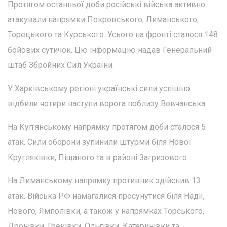
Протягом останньої доби російські війська активно
атакували напрямки Покровського, Лиманського,
Торецького та Курського. Усього на фронті сталося 148
бойових сутичок. Цю інформацію надав Генеральний
штаб Збройних Сил України.
У Харківському регіоні українські сили успішно
відбили чотири наступи ворога поблизу Вовчанська.
На Куп'янському напрямку протягом доби сталося 5
атак. Сили оборони зупинили штурми біля Нової
Кругляківки, Піщаного та в районі Загризового.
На Лиманському напрямку противник здійснив 13
атак. Війська РФ намагалися просунутися біля Надії,
Нового, Ямполівки, а також у напрямках Торського,
Дронівки, Греківки, Ольгівки, Катеринівки та