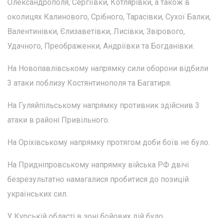
Олександрополя, Сергіївки, Котлярівки, а також в
околицях Калинового, Срібного, Тарасівки, Сухої Балки,
Валентинівки, Єлизаветівки, Лисівки, Звірового,
Удачного, Преображенки, Андріївки та Богданівки.
На Новопавлівському напрямку сили оборони відбили
3 атаки поблизу Костянтинополя та Багатиря.
На Гуляйпільському напрямку противник здійснив 3
атаки в районі Привільного.
На Оріхівському напрямку протягом доби боїв не було.
На Придніпровському напрямку війська РФ двічі
безрезультатно намагалися пробитися до позицій
українських сил.
У Курській області в зоні бойових дій було