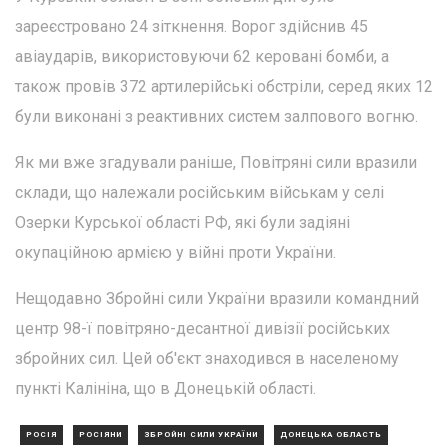
зареєстровано 24 зіткнення. Ворог здійснив 45
авіаударів, використовуючи 62 керовані бомби, а
також провів 372 артилерійські обстріли, серед яких 12
були виконані з реактивних систем залпового вогню.
Як ми вже згадували раніше, Повітряні сили вразили
склади, що належали російським військам у селі
Озерки Курської області РФ, які були задіяні
окупаційною армією у війні проти України.
Нещодавно Збройні сили України вразили командний
центр 98-ї повітряно-десантної дивізії російських
збройних сил. Цей об'єкт знаходився в населеному
пункті Калініна, що в Донецькій області.
РОСІЯ
РОСІЯНИ
ЗБРОЙНІ СИЛИ УКРАЇНИ
ДОНЕЦЬКА ОБЛАСТЬ