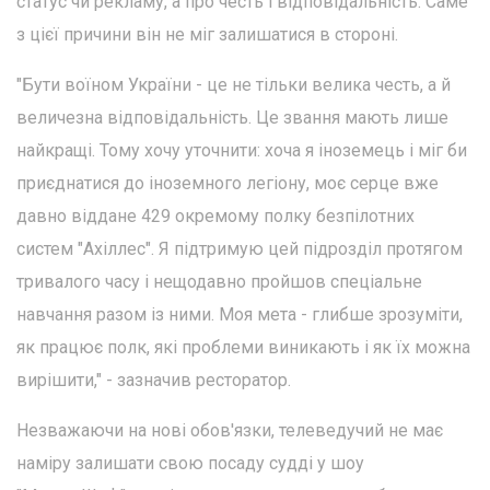
статус чи рекламу, а про честь і відповідальність. Саме
з цієї причини він не міг залишатися в стороні.
"Бути воїном України - це не тільки велика честь, а й
величезна відповідальність. Це звання мають лише
найкращі. Тому хочу уточнити: хоча я іноземець і міг би
приєднатися до іноземного легіону, моє серце вже
давно віддане 429 окремому полку безпілотних
систем "Ахіллес". Я підтримую цей підрозділ протягом
тривалого часу і нещодавно пройшов спеціальне
навчання разом із ними. Моя мета - глибше зрозуміти,
як працює полк, які проблеми виникають і як їх можна
вирішити," - зазначив ресторатор.
Незважаючи на нові обов'язки, телеведучий не має
наміру залишати свою посаду судді у шоу