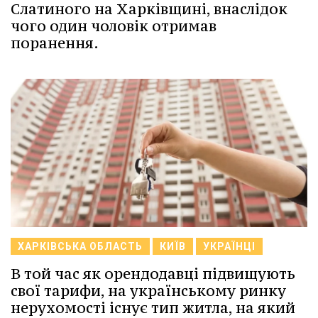
Слатиного на Харківщині, внаслідок
чого один чоловік отримав
поранення.
ХАРКІВСЬКА ОБЛАСТЬ
КИЇВ
УКРАЇНЦІ
В той час як орендодавці підвищують
свої тарифи, на українському ринку
нерухомості існує тип житла, на який