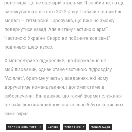
репетиція. Це не сценарій з фільму. Я зробив те, на що
наважувався з лютого 2022 року. Побачив інший бік
медалі — титановий. І зрозумів, що вже не зможу
повернутися назад. Але я стану частиною армії.
Частиною України. Скоро ви побачите все самі," —
поділився шеф-кухар.
Хіменес-Браво підкреслив, що формально не
мобілізований, однак стане частиною підрозділу
"Ахіллес", братиме участь у завданнях, які йому
доручатиме командування, і допомагатиме в
забезпеченні. Він вважає, що такий формат служіння -
це найефективніший для нього спосіб бути корисним
саме зараз.
ЗБРОЙНІ СИЛИ УКРАЇНИ
ХАРКІВ
ТЕЛЕБАЧЕННЯ
МОБІЛІЗАЦІЯ