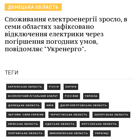
ДОНЕЦЬКА ОБЛАСТЬ
Споживання електроенергії зросло, в
семи областях зафіксовано
відключення електрики через
погіршення погодних умов,
повідомляє "Укренерго".
ТЕГИ
ХАРКІВСЬКА ОБЛАСТЬ
РОСІЯ
ХАРКІВ
БЕЗПІЛОТНИЙ ЛІТАЛЬНИЙ АПАРАТ
РОСІЯНИ
УКРАЇНА
ДОНЕЦЬКА ОБЛАСТЬ
КИЇВ
ДНІПРОПЕТРОВСЬКА ОБЛАСТЬ
ЗБРОЙНІ СИЛИ УКРАЇНИ
ЧЕРНІГІВСЬКА ОБЛАСТЬ
ЗАПОРІЗЬКА ОБЛАСТЬ
КИЇВСЬКА ОБЛАСТЬ
ОДЕСЬКА ОБЛАСТЬ
ХЕРСОНСЬКА ОБЛАСТЬ
ПОЛТАВСЬКА ОБЛАСТЬ
МИКОЛАЇВСЬКА ОБЛАСТЬ
УКРАЇНЦІ