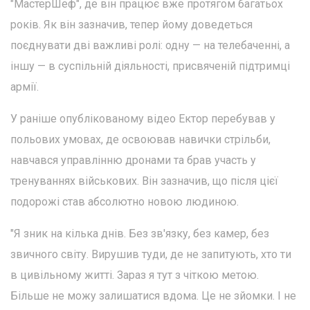
"МастерШеф", де він працює вже протягом багатьох
років. Як він зазначив, тепер йому доведеться
поєднувати дві важливі ролі: одну — на телебаченні, а
іншу — в суспільній діяльності, присвяченій підтримці
армії.
У раніше опублікованому відео Ектор перебував у
польових умовах, де освоював навички стрільби,
навчався управлінню дронами та брав участь у
тренуваннях військових. Він зазначив, що після цієї
подорожі став абсолютно новою людиною.
"Я зник на кілька днів. Без зв'язку, без камер, без
звичного світу. Вирушив туди, де не запитують, хто ти
в цивільному житті. Зараз я тут з чіткою метою.
Більше не можу залишатися вдома. Це не зйомки. І не