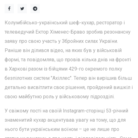
Колумбійсько-український шеф-кухар, ресторатор і
телеведучий Ектор Хіменес-Браво зробив резонансну
заяву про свою участь у Збройних силах України.
Раніше він ділився відео, на яких був у військовій
формі, та повідомляв, що провів кілька днів на фронті
в Харкові разом із бійцями 429-го окремого полку
безпілотних систем "Ахіллес". Тепер він вирішив більш
детально висвітлити своє рішення, пройдений вишкіл і
свою майбутню роль у військовому підрозділі.
У свіжому пості на своїй Instagram-сторінці 53-річний
знаменитий кухар акцентував увагу на тому, що для
нього бути українським воїном – це не лише про