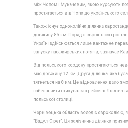
між Чопом і Мукачевим, якою курсують по
простягається від Чопа до українського с
Також існує одноколійна ділянка євростанд
довжину 85 км. Поряд з євроколією розташ
Україні здійснюється лише вантажне пере
запуску пасажирських потягів, зазначає Кав
Від польського кордону простягаються неве
має довжину 12 км. Друга ділянка, яка була
тягнеться на 8 км. Це відновлення дало зм
забезпечити стикувальні рейси зі Львова т
польської столиці.
Чернівецька область володіє євроколією, як
"Вадул-Сірет". Ця залізнична ділянка приз