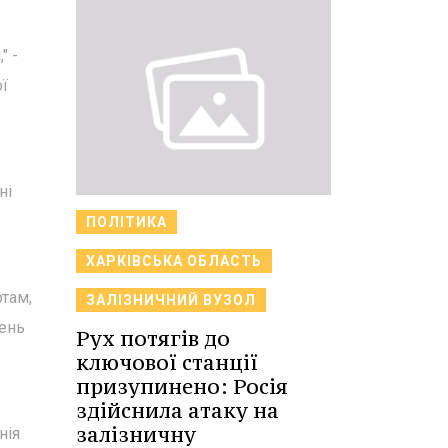
" -
ї
ні
ПОЛІТИКА
ХАРКІВСЬКА ОБЛАСТЬ
там,
ЗАЛІЗНИЧНИЙ ВУЗОЛ
день
Рух потягів до
ключової станції
призупинено: Росія
здійснила атаку на
залізничну
нія