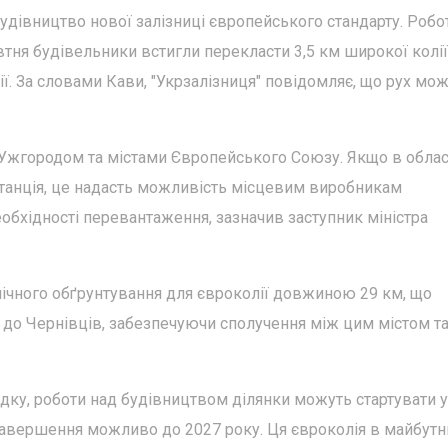
удівництво нової залізниці європейського стандарту. Робо
овтня будівельники встигли перекласти 3,5 км широкої колії
ії. За словами Кави, "Укрзалізниця" повідомляє, що рух мо
іж Ужгородом та містами Європейського Союзу. Якщо в обла
станція, це надасть можливість місцевим виробникам
обхідності перевантаження, зазначив заступник міністра
мічного обґрунтування для євроколії довжиною 29 км, що
 до Чернівців, забезпечуючи сполучення між цим містом т
дку, роботи над будівництвом ділянки можуть стартувати у
 завершення можливо до 2027 року. Ця євроколія в майбут