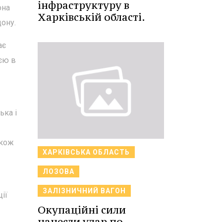
інфраструктуру в
она
Харківській області.
ону.
ає
єю в
ька і
акож
ХАРКІВСЬКА ОБЛАСТЬ
ЛОЗОВА
ЗАЛІЗНИЧНИЙ ВАГОН
ії
Окупаційні сили
нанесли удар по