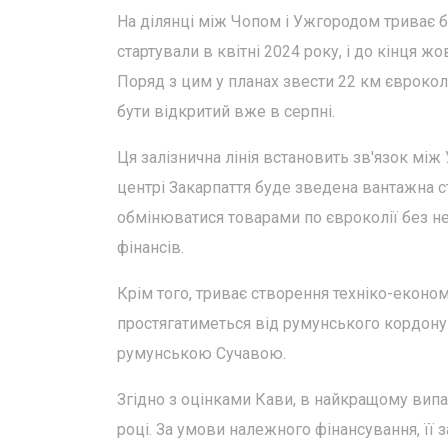
На ділянці між Чопом і Ужгородом триває б
стартували в квітні 2024 року, і до кінця ж
Поряд з цим у планах звести 22 км єврокол
бути відкритий вже в серпні.
Ця залізнична лінія встановить зв'язок м
центрі Закарпаття буде зведена вантажна 
обмінюватися товарами по євроколії без не
фінансів.
Крім того, триває створення техніко-еконо
простягатиметься від румунського кордону
румунською Сучавою.
Згідно з оцінками Кави, в найкращому випа
році. За умови належного фінансування, її