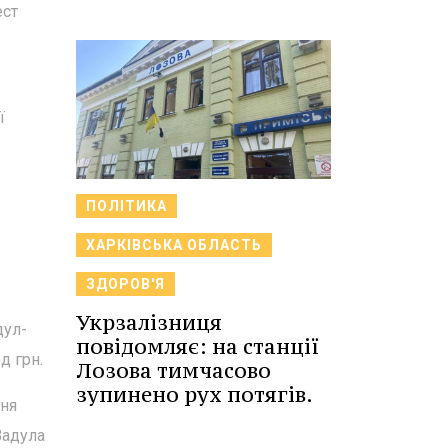
ест
ї
ПОЛІТИКА
ХАРКІВСЬКА ОБЛАСТЬ
ЗДОРОВ'Я
Укрзалізниця
дул-
повідомляє: на станції
д грн.
Лозова тимчасово
зупинено рух потягів.
ння
Вадула