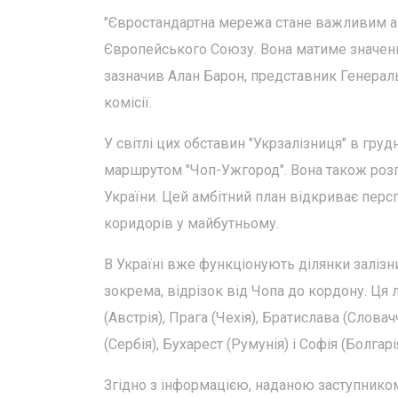
"Євростандартна мережа стане важливим акт
Європейського Союзу. Вона матиме значення
зазначив Алан Барон, представник Генераль
комісії.
У світлі цих обставин "Укрзалізниця" в гру
маршрутом "Чоп-Ужгород". Вона також розгл
України. Цей амбітний план відкриває пер
коридорів у майбутньому.
В Україні вже функціонують ділянки заліз
зокрема, відрізок від Чопа до кордону. Ця 
(Австрія), Прага (Чехія), Братислава (Слов
(Сербія), Бухарест (Румунія) і Софія (Болгарія
Згідно з інформацією, наданою заступником