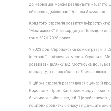
до Чернівців можна реалізувати набагато 
обласної адміністрації Альона Атаманюк.
Крім того, стратегія розвитку інфраструктур
"Мостиська-2" біля кордону з Польщею до 
грн у 2026-2028 роках.
У 2023 році Європейська комісія разом із
інтеграції залізничних мереж України та 
розвивати ділянку від Мостиська до Льво
стандарту, а також з'єднати Львів з лінією
У цій же стратегії розглядався сценарій п
Коростень. Проте Кава рекомендує проклас
близько мільйона людей. "Це забезпечить дл
поштовх розвитку бізнесу і підвищить еконо