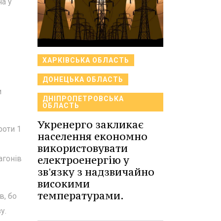
на у
ХАРКІВСЬКА ОБЛАСТЬ
ДОНЕЦЬКА ОБЛАСТЬ
и
ДНІПРОПЕТРОВСЬКА
ОБЛАСТЬ
Укренерго закликає
роти 1
населення економно
використовувати
електроенергію у
агонів
зв'язку з надзвичайно
високими
температурами.
в, бо
у.