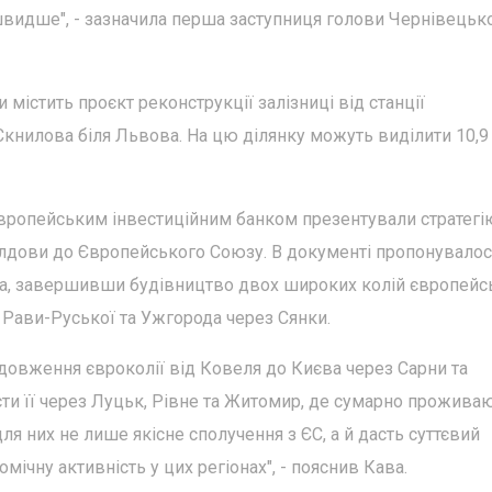
швидше", - зазначила перша заступниця голови Чернівецьк
и містить проєкт реконструкції залізниці від станції
Скнилова біля Львова. На цю ділянку можуть виділити 10,
 Європейським інвестиційним банком презентували стратегі
Молдови до Європейського Союзу. В документі пропонувалос
ва, завершивши будівництво двох широких колій європейс
 з Рави-Руської та Ужгорода через Сянки.
родовження євроколії від Ковеля до Києва через Сарни та
ти її через Луцьк, Рівне та Житомир, де сумарно прожива
я них не лише якісне сполучення з ЄС, а й дасть суттєвий
мічну активність у цих регіонах", - пояснив Кава.