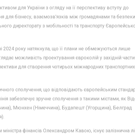
ивом для України з огляду на її перспективу вступу до
 для бізнесу, взаємозв'язків між громадянами та безпеки,
ного директорату з мобільності та транспорту Європейсько
дні 2024 року натякнула, що її плани не обмежуються лише
ядає можливість проектування євроколій у західній части
спективи для створення чотирьох міжнародних транспортних
ничного сполучення, що відповідають європейським стандар
лінія забезпечує зручне сполучення з такими містами, як Ві
аччина), Мюнхен (Німеччина), Будапешт (Угорщина), Белград
).
 міністра фінансів Олександром Кавою, існує залізнична лі