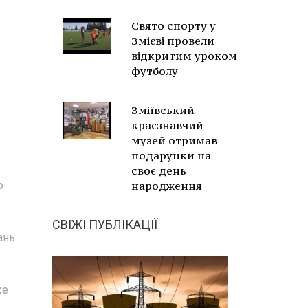
Свято спорту у
Змієві провели
відкритим уроком
футболу
Зміївський
краєзнавчий
музей отримав
подарунки на
своє день
о
народження
СВІЖІ ПУБЛІКАЦІЇ
ань.
же