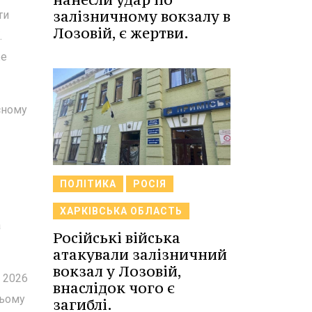
залізничному вокзалу в
ти
Лозовій, є жертви.
.
же
сному
ПОЛІТИКА
РОСІЯ
ХАРКІВСЬКА ОБЛАСТЬ
а
Російські війська
атакували залізничний
вокзал у Лозовій,
 2026
внаслідок чого є
ньому
загиблі.