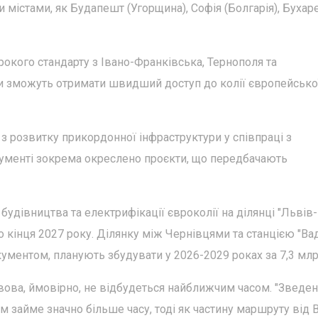
 містами, як Будапешт (Угорщина), Софія (Болгарія), Бухар
рокого стандарту з Івано-Франківська, Тернополя та
и зможуть отримати швидший доступ до колії європейсько
 з розвитку прикордонної інфраструктури у співпраці з
ументі зокрема окреслено проєкти, що передбачають
будівництва та електрифікації євроколії на ділянці "Львів-
о кінця 2027 року. Ділянку між Чернівцями та станцією "Ва
окументом, планують збудувати у 2026-2029 роках за 7,3 млр
вова, ймовірно, не відбудеться найближчим часом. "Зведе
м займе значно більше часу, тоді як частину маршруту від 