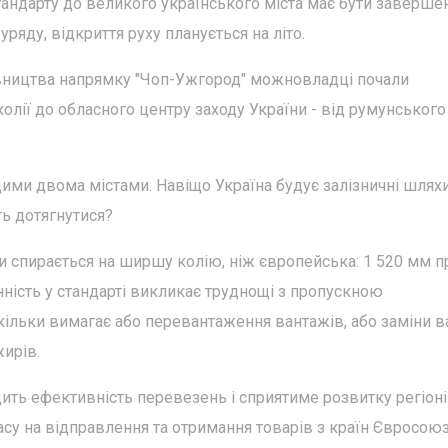
тандарту до великого українського міста має бути заверше
ряду, відкриття руху планується на літо.
івництва напрямку "Чоп-Ужгород" можновладці почали
олії до обласного центру заходу України - від румунського
ми двома містами. Навіщо Україна будує залізничні шлях
ь дотягнутися?
ни спирається на ширшу колію, ніж європейська: 1 520 мм п
нність у стандарті викликає труднощі з пропускною
ільки вимагає або перевантаження вантажів, або заміни в
жирів.
ить ефективність перевезень і сприятиме розвитку регіоні
су на відправлення та отримання товарів з країн Євросоюз