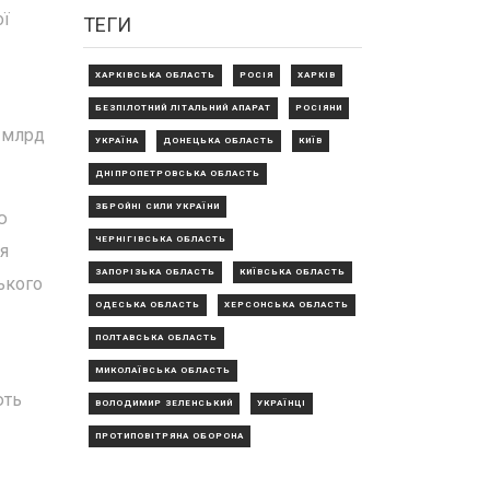
ої
ТЕГИ
ХАРКІВСЬКА ОБЛАСТЬ
РОСІЯ
ХАРКІВ
БЕЗПІЛОТНИЙ ЛІТАЛЬНИЙ АПАРАТ
РОСІЯНИ
9 млрд
УКРАЇНА
ДОНЕЦЬКА ОБЛАСТЬ
КИЇВ
ДНІПРОПЕТРОВСЬКА ОБЛАСТЬ
ЗБРОЙНІ СИЛИ УКРАЇНИ
ю
ЧЕРНІГІВСЬКА ОБЛАСТЬ
я
ЗАПОРІЗЬКА ОБЛАСТЬ
КИЇВСЬКА ОБЛАСТЬ
ького
ОДЕСЬКА ОБЛАСТЬ
ХЕРСОНСЬКА ОБЛАСТЬ
ПОЛТАВСЬКА ОБЛАСТЬ
МИКОЛАЇВСЬКА ОБЛАСТЬ
ють
ВОЛОДИМИР ЗЕЛЕНСЬКИЙ
УКРАЇНЦІ
ПРОТИПОВІТРЯНА ОБОРОНА