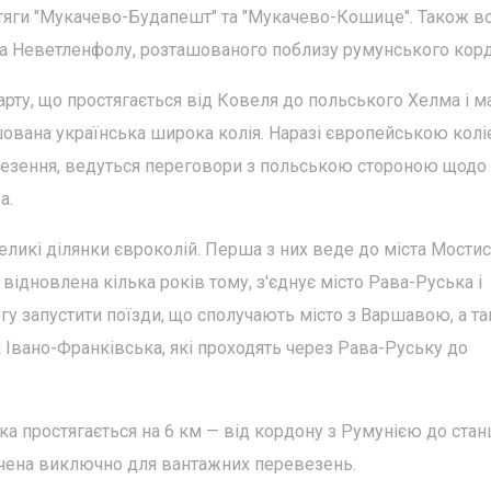
тяги "Мукачево-Будапешт" та "Мукачево-Кошице". Також в
ела Неветленфолу, розташованого поблизу румунського корд
арту, що простягається від Ковеля до польського Хелма і м
ована українська широка колія. Наразі європейською колі
везення, ведуться переговори з польською стороною щодо
а.
ликі ділянки євроколій. Перша з них веде до міста Мостис
 відновлена кілька років тому, з'єднує місто Рава-Руська і
огу запустити поїзди, що сполучають місто з Варшавою, а т
а Івано-Франківська, які проходять через Рава-Руську до
а простягається на 6 км — від кордону з Румунією до станц
начена виключно для вантажних перевезень.