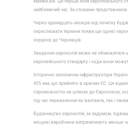
майже рік. Ця перша лінія європейського с
найближчий час. За словами представників у
Через одинадцять місяців від початку буд
окреслювати терміни появи ще однієї єврок
кордону до Чернівців.
Зведення євроколій може не обмежитися ци
європейського стандарту і куди вони можут
Історично залізнична інфраструктура Украї
435 мм, що прийнято в країнах ЄС. Ця відмі
спроможністю на шляхах до Євросоюзу, оск
під час перевезення як вантажів, так і паса
Будівництво євроколій, за задумом, підвищ
місцеві виробники витрачатимуть менше ча