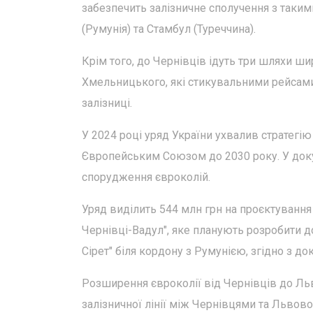
забезпечить залізничне сполучення з такими
(Румунія) та Стамбул (Туреччина).
Крім того, до Чернівців ідуть три шляхи ши
Хмельницького, які стикувальними рейсам
залізниці.
У 2024 році уряд України ухвалив стратегію
Європейським Союзом до 2030 року. У док
спорудження євроколій.
Уряд виділить 544 млн грн на проєктування 
Чернівці-Вадул", яке планують розробити д
Сірет" біля кордону з Румунією, згідно з д
Розширення євроколії від Чернівців до Ль
залізничної лінії між Чернівцями та Львово