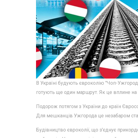
В Україні будують євроколію "Чоп-Ужгород"
готують ще один маршрут. Як це вплине на 
Подорож потягом з України до країн Євросо
Для мешканців Ужгорода це незабаром ста
Будівництво євроколії, що з'єднує прикорд