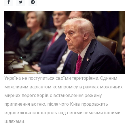
Україна не поступиться своїми територіями. Єдиним
можливим варіантом компромісу в рамках можливих
мирних переговорів є встановлення режиму
припинення вогню, після чого Київ продовжить
відновлювати контроль над своїми землями іншими
шляхами.