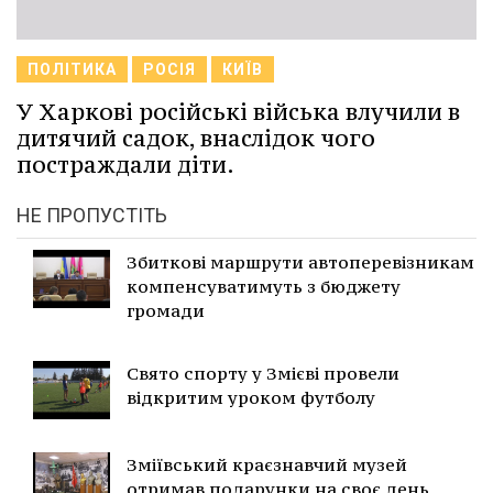
ПОЛІТИКА
РОСІЯ
КИЇВ
У Харкові російські війська влучили в
дитячий садок, внаслідок чого
постраждали діти.
НЕ ПРОПУСТІТЬ
Збиткові маршрути автоперевізникам
компенсуватимуть з бюджету
громади
Свято спорту у Змієві провели
відкритим уроком футболу
Зміївський краєзнавчий музей
отримав подарунки на своє день