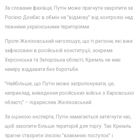
За словами фахівця, Путін може прагнути закріпити за
Росією Донбас в обмін на "відмову" від контролю над
певними українськими територіями.
Проте Желіховський наголошує, що ті регіони, які вже
зафіксовані в російській конституції, зокрема
Херсонська та Запорізька області, Кремль не має
наміру віддавати без боротьби.
"Найбільше, що Путін може запропонувати, це,
наприклад, виведення російських військ з Харківської
області," – підкреслив Желіховський.
За оцінкою експерта, Путін намагається затягнути час,
щоб захопити більше територій для торгу. Так Кремль
прагне створити ілюзію "взаємних поступок" і