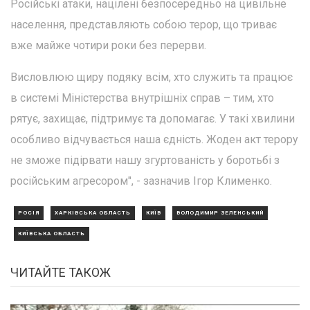
Російські атаки, націлені безпосередньо на цивільне
населення, представляють собою терор, що триває
вже майже чотири роки без перерви.
Висловлюю щиру подяку всім, хто служить та працює
в системі Міністерства внутрішніх справ – тим, хто
рятує, захищає, підтримує та допомагає. У такі хвилини
особливо відчувається наша єдність. Жоден акт терору
не зможе підірвати нашу згуртованість у боротьбі з
російським агресором", - зазначив Ігор Клименко.
РОСІЯ
ХАРКІВСЬКА ОБЛАСТЬ
КИЇВ
ВОЛОДИМИР ЗЕЛЕНСЬКИЙ
КИЇВСЬКА ОБЛАСТЬ
ЧИТАЙТЕ ТАКОЖ