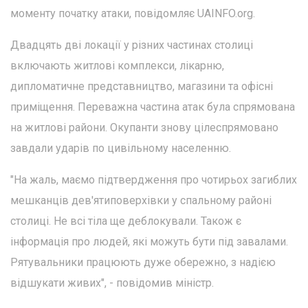
моменту початку атаки, повідомляє UAINFO.org.
Двадцять дві локації у різних частинах столиці
включають житлові комплекси, лікарню,
дипломатичне представництво, магазини та офісні
приміщення. Переважна частина атак була спрямована
на житлові райони. Окупанти знову цілеспрямовано
завдали ударів по цивільному населенню.
"На жаль, маємо підтвердження про чотирьох загиблих
мешканців дев'ятиповерхівки у спальному районі
столиці. Не всі тіла ще деблокували. Також є
інформація про людей, які можуть бути під завалами.
Рятувальники працюють дуже обережно, з надією
відшукати живих", - повідомив міністр.