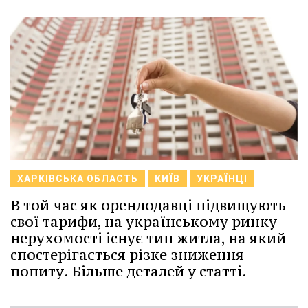
ХАРКІВСЬКА ОБЛАСТЬ
КИЇВ
УКРАЇНЦІ
В той час як орендодавці підвищують
свої тарифи, на українському ринку
нерухомості існує тип житла, на який
спостерігається різке зниження
попиту. Більше деталей у статті.