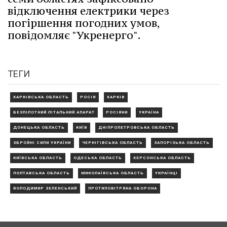
відключення електрики через
погіршення погодних умов,
повідомляє "Укренерго".
ТЕГИ
ХАРКІВСЬКА ОБЛАСТЬ
РОСІЯ
ХАРКІВ
БЕЗПІЛОТНИЙ ЛІТАЛЬНИЙ АПАРАТ
РОСІЯНИ
УКРАЇНА
ДОНЕЦЬКА ОБЛАСТЬ
КИЇВ
ДНІПРОПЕТРОВСЬКА ОБЛАСТЬ
ЗБРОЙНІ СИЛИ УКРАЇНИ
ЧЕРНІГІВСЬКА ОБЛАСТЬ
ЗАПОРІЗЬКА ОБЛАСТЬ
КИЇВСЬКА ОБЛАСТЬ
ОДЕСЬКА ОБЛАСТЬ
ХЕРСОНСЬКА ОБЛАСТЬ
ПОЛТАВСЬКА ОБЛАСТЬ
МИКОЛАЇВСЬКА ОБЛАСТЬ
УКРАЇНЦІ
ВОЛОДИМИР ЗЕЛЕНСЬКИЙ
ПРОТИПОВІТРЯНА ОБОРОНА