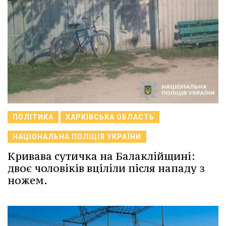
ПОЛІТИКА
ХАРКІВСЬКА ОБЛАСТЬ
НАЦІОНАЛЬНА ПОЛІЦІЯ УКРАЇНИ
Кривава сутичка на Балаклійщині:
двоє чоловіків вціліли після нападу з
ножем.