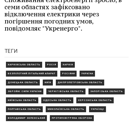
семи областях зафіксовано
відключення електрики через
погіршення погодних умов,
повідомляє "Укренерго".
ТЕГИ
ХАРКІВСЬКА ОБЛАСТЬ
РОСІЯ
ХАРКІВ
БЕЗПІЛОТНИЙ ЛІТАЛЬНИЙ АПАРАТ
РОСІЯНИ
УКРАЇНА
ДОНЕЦЬКА ОБЛАСТЬ
КИЇВ
ДНІПРОПЕТРОВСЬКА ОБЛАСТЬ
ЗБРОЙНІ СИЛИ УКРАЇНИ
ЧЕРНІГІВСЬКА ОБЛАСТЬ
ЗАПОРІЗЬКА ОБЛАСТЬ
КИЇВСЬКА ОБЛАСТЬ
ОДЕСЬКА ОБЛАСТЬ
ХЕРСОНСЬКА ОБЛАСТЬ
ПОЛТАВСЬКА ОБЛАСТЬ
МИКОЛАЇВСЬКА ОБЛАСТЬ
УКРАЇНЦІ
ВОЛОДИМИР ЗЕЛЕНСЬКИЙ
ПРОТИПОВІТРЯНА ОБОРОНА