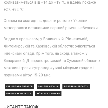
коливатиметься від +14 до +19 °С, а вдень покаже
+27...+32 °С.
Станом на сьогодні в дев'яти регіонах України
метеорологи встановили перший рівень небезпеки.
Згідно з прогнозом, у Волинській, Рівненській,
Житомирській та Харківській областях очікуються
інтенсивні опади. Крім того, на сході, а також у
Запорізькій, Дніпропетровській та Сумській областях
можливі грози, супроводжувані місцями градом і
поривами вітру 15-20 м/с.
ХАРКІВСЬКА ОБЛАСТЬ
ЗАХІДНА УКРАЇНА
ДОНЕЦЬКА ОБЛАСТЬ
ЛУГАНСЬКА ОБЛАСТЬ
КИЇВСЬКА ОБЛАСТЬ
ЧИТАЙТЕ ТАКОЖ