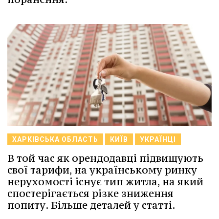
ХАРКІВСЬКА ОБЛАСТЬ
КИЇВ
УКРАЇНЦІ
В той час як орендодавці підвищують
свої тарифи, на українському ринку
нерухомості існує тип житла, на який
спостерігається різке зниження
попиту. Більше деталей у статті.