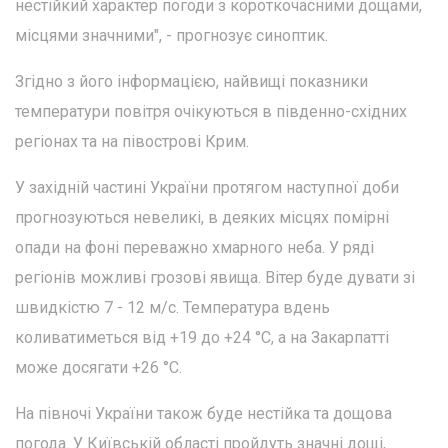
нестійкий характер погоди з короткочасними дощами,
місцями значними", - прогнозує синоптик.
Згідно з його інформацією, найвищі показники
температури повітря очікуються в південно-східних
регіонах та на півострові Крим.
У західній частині України протягом наступної доби
прогнозуються невеликі, в деяких місцях помірні
опади на фоні переважно хмарного неба. У ряді
регіонів можливі грозові явища. Вітер буде дувати зі
швидкістю 7 - 12 м/с. Температура вдень
коливатиметься від +19 до +24 °С, а на Закарпатті
може досягати +26 °С.
На півночі України також буде нестійка та дощова
погода. У Київській області пройдуть значні дощі,