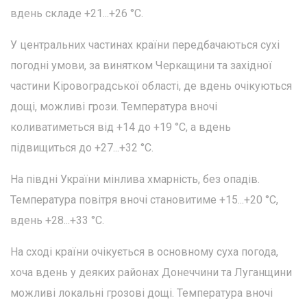
вдень складе +21...+26 °С.
У центральних частинах країни передбачаються сухі
погодні умови, за винятком Черкащини та західної
частини Кіровоградської області, де вдень очікуються
дощі, можливі грози. Температура вночі
коливатиметься від +14 до +19 °С, а вдень
підвищиться до +27...+32 °С.
На півдні України мінлива хмарність, без опадів.
Температура повітря вночі становитиме +15...+20 °С,
вдень +28...+33 °С.
На сході країни очікується в основному суха погода,
хоча вдень у деяких районах Донеччини та Луганщини
можливі локальні грозові дощі. Температура вночі