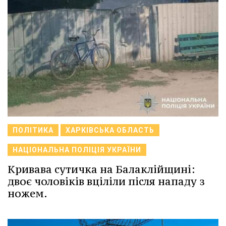
ПОЛІТИКА
ХАРКІВСЬКА ОБЛАСТЬ
НАЦІОНАЛЬНА ПОЛІЦІЯ УКРАЇНИ
Кривава сутичка на Балаклійщині:
двоє чоловіків вціліли після нападу з
ножем.