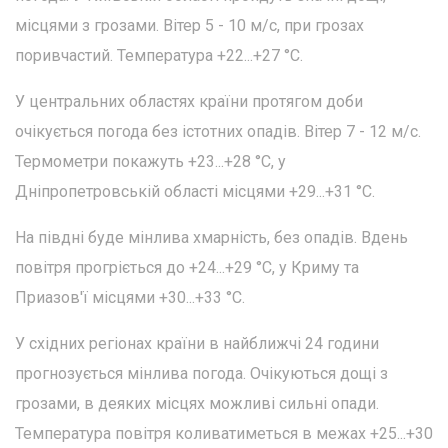
місцями з грозами. Вітер 5 - 10 м/с, при грозах
поривчастий. Температура +22...+27 °С.
У центральних областях країни протягом доби
очікується погода без істотних опадів. Вітер 7 - 12 м/с.
Термометри покажуть +23...+28 °С, у
Дніпропетровській області місцями +29...+31 °С.
На півдні буде мінлива хмарність, без опадів. Вдень
повітря прогріється до +24...+29 °С, у Криму та
Приазов'ї місцями +30...+33 °С.
У східних регіонах країни в найближчі 24 години
прогнозується мінлива погода. Очікуються дощі з
грозами, в деяких місцях можливі сильні опади.
Температура повітря коливатиметься в межах +25...+30