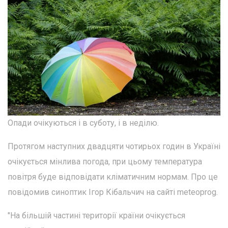
Опади очікуються і в суботу, і в неділю.
Протягом наступних двадцяти чотирьох годин в Україні
очікується мінлива погода, при цьому температура
повітря буде відповідати кліматичним нормам. Про це
повідомив синоптик Ігор Кібальчич на сайті meteoprog.
"На більшій частині території країни очікується