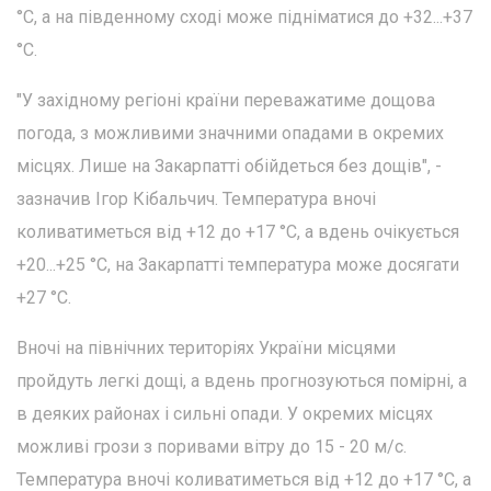
°C, а на південному сході може підніматися до +32...+37
°C.
"У західному регіоні країни переважатиме дощова
погода, з можливими значними опадами в окремих
місцях. Лише на Закарпатті обійдеться без дощів", -
зазначив Ігор Кібальчич. Температура вночі
коливатиметься від +12 до +17 °С, а вдень очікується
+20...+25 °С, на Закарпатті температура може досягати
+27 °С.
Вночі на північних територіях України місцями
пройдуть легкі дощі, а вдень прогнозуються помірні, а
в деяких районах і сильні опади. У окремих місцях
можливі грози з поривами вітру до 15 - 20 м/с.
Температура вночі коливатиметься від +12 до +17 °С, а