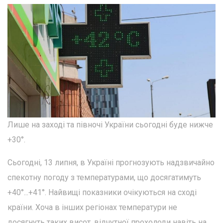
Лише на заході та півночі України сьогодні буде нижче
+30°.
Сьогодні, 13 липня, в Україні прогнозують надзвичайно
спекотну погоду з температурами, що досягатимуть
+40°...+41°. Найвищі показники очікуються на сході
країни. Хоча в інших регіонах температури не
досягнуть таких висот, відчутної прохолоди навіть на