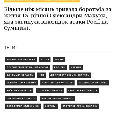
Більше ніж місяць тривала боротьба за
життя 13-річної Олександри Макухи,
яка загинула внаслідок атаки Росії на
Сумщині.
ТЕГИ
ХАРКІВСЬКА ОБЛАСТЬ
РОСІЯ
ХАРКІВ
БЕЗПІЛОТНИЙ ЛІТАЛЬНИЙ АПАРАТ
РОСІЯНИ
УКРАЇНА
ДОНЕЦЬКА ОБЛАСТЬ
КИЇВ
ДНІПРОПЕТРОВСЬКА ОБЛАСТЬ
ЗБРОЙНІ СИЛИ УКРАЇНИ
ЧЕРНІГІВСЬКА ОБЛАСТЬ
ЗАПОРІЗЬКА ОБЛАСТЬ
КИЇВСЬКА ОБЛАСТЬ
ОДЕСЬКА ОБЛАСТЬ
ХЕРСОНСЬКА ОБЛАСТЬ
ПОЛТАВСЬКА ОБЛАСТЬ
МИКОЛАЇВСЬКА ОБЛАСТЬ
ВОЛОДИМИР ЗЕЛЕНСЬКИЙ
УКРАЇНЦІ
ПРОТИПОВІТРЯНА ОБОРОНА