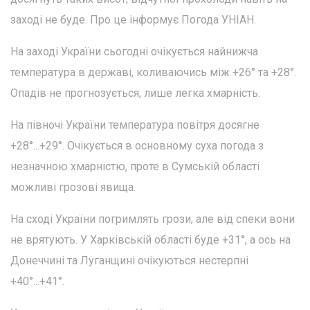
заході не буде. Про це інформує Погода УНІАН.
На заході України сьогодні очікується найнижча
температура в державі, коливаючись між +26° та +28°.
Опадів не прогнозується, лише легка хмарність.
На півночі України температура повітря досягне
+28°...+29°. Очікується в основному суха погода з
незначною хмарністю, проте в Сумській області
можливі грозові явища.
На сході України погримлять грози, але від спеки вони
не врятують. У Харківській області буде +31°, а ось на
Донеччині та Луганщині очікуються нестерпні
+40°...+41°.