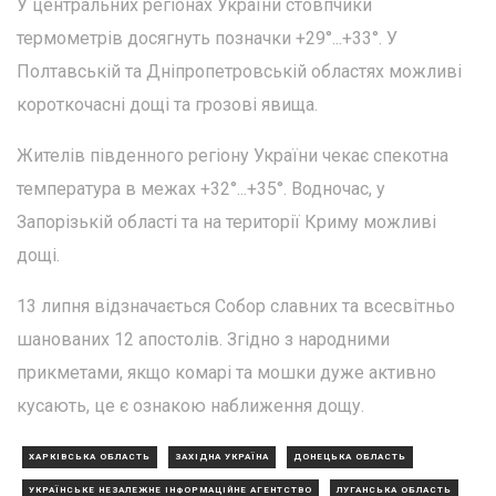
У центральних регіонах України стовпчики
термометрів досягнуть позначки +29°...+33°. У
Полтавській та Дніпропетровській областях можливі
короткочасні дощі та грозові явища.
Жителів південного регіону України чекає спекотна
температура в межах +32°...+35°. Водночас, у
Запорізькій області та на території Криму можливі
дощі.
13 липня відзначається Собор славних та всесвітньо
шанованих 12 апостолів. Згідно з народними
прикметами, якщо комарі та мошки дуже активно
кусають, це є ознакою наближення дощу.
ХАРКІВСЬКА ОБЛАСТЬ
ЗАХІДНА УКРАЇНА
ДОНЕЦЬКА ОБЛАСТЬ
УКРАЇНСЬКЕ НЕЗАЛЕЖНЕ ІНФОРМАЦІЙНЕ АГЕНТСТВО
ЛУГАНСЬКА ОБЛАСТЬ