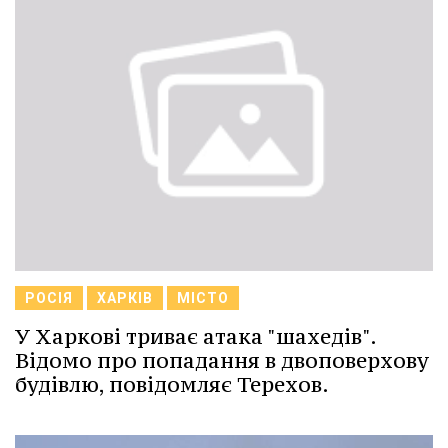
РОСІЯ
ХАРКІВ
МІСТО
У Харкові триває атака "шахедів".
Відомо про попадання в двоповерхову
будівлю, повідомляє Терехов.