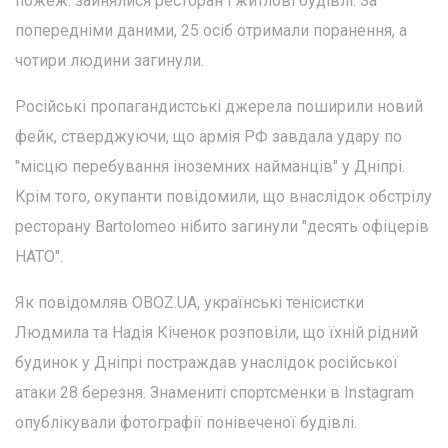
пожеж: зайнялися ресторан і житлові будівлі. За
попередніми даними, 25 осіб отримали поранення, а
чотири людини загинули.
Російські пропагандистські джерела поширили новий
фейк, стверджуючи, що армія РФ завдала удару по
"місцю перебування іноземних найманців" у Дніпрі.
Крім того, окупанти повідомили, що внаслідок обстрілу
ресторану Bartolomeo нібито загинули "десять офіцерів
НАТО".
Як повідомляв OBOZ.UA, українські тенісистки
Людмила та Надія Кіченок розповіли, що їхній рідний
будинок у Дніпрі постраждав унаслідок російської
атаки 28 березня. Знамениті спортсменки в Instagram
опублікували фотографії понівеченої будівлі.