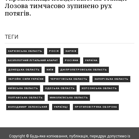
Лозова тимчасово зупинено рух
потягів.
ТЕГИ
ХАРКІВСЬКА ОБЛАСТЬ
РОСІЯ
ХАРКІВ
БЕЗПІЛОТНИЙ ЛІТАЛЬНИЙ АПАРАТ
РОСІЯНИ
УКРАЇНА
ДОНЕЦЬКА ОБЛАСТЬ
КИЇВ
ДНІПРОПЕТРОВСЬКА ОБЛАСТЬ
ЗБРОЙНІ СИЛИ УКРАЇНИ
ЧЕРНІГІВСЬКА ОБЛАСТЬ
ЗАПОРІЗЬКА ОБЛАСТЬ
КИЇВСЬКА ОБЛАСТЬ
ОДЕСЬКА ОБЛАСТЬ
ХЕРСОНСЬКА ОБЛАСТЬ
ПОЛТАВСЬКА ОБЛАСТЬ
МИКОЛАЇВСЬКА ОБЛАСТЬ
ВОЛОДИМИР ЗЕЛЕНСЬКИЙ
УКРАЇНЦІ
ПРОТИПОВІТРЯНА ОБОРОНА
Copyright © Будь-яке копiювання, публiкацiя, передрук допустимо із