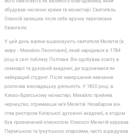
його пам'ятають як великого благодійника, який
збудував численні храми та монастирі. Святитель
Олексій залишив після себе вручну переписане
Євангеліє.
У цей день віряни вшановують святителя Мелетія (в
миру - Михайло Леонтович), який народився в 1784
році в селі поблизу Полтави. Він здобував освіту в
семінарії та духовній академії, де відзначався як
найкращий студент. Після завершення навчання
розпочав викладацьку діяльність. У 1820 році, в
Києво-Братському монастирі, Михайло прийняв
чернецтво, отримавши ім'я Мелетій. Незабаром він
став ректором Київської духовної академії, а згодом
був призначений єпископом. Єпископ Мелетій керував
Пермською та Іркутською єпархіями, часто відвідував