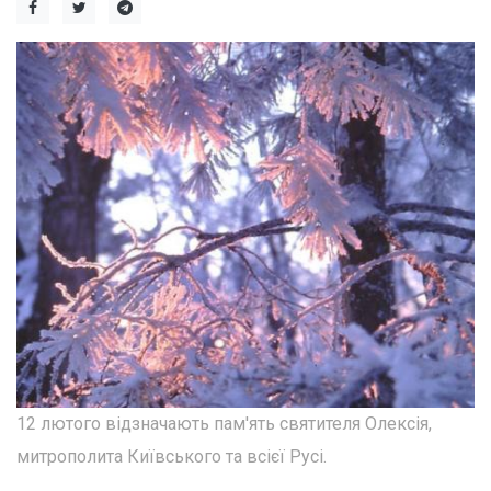
12 лютого відзначають пам'ять святителя Олексія,
митрополита Київського та всієї Русі.