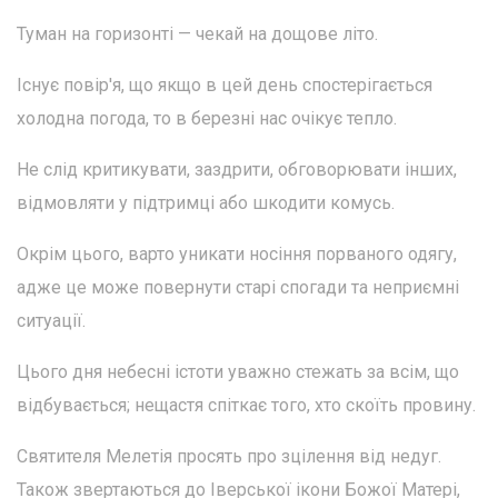
Туман на горизонті — чекай на дощове літо.
Існує повір'я, що якщо в цей день спостерігається
холодна погода, то в березні нас очікує тепло.
Не слід критикувати, заздрити, обговорювати інших,
відмовляти у підтримці або шкодити комусь.
Окрім цього, варто уникати носіння порваного одягу,
адже це може повернути старі спогади та неприємні
ситуації.
Цього дня небесні істоти уважно стежать за всім, що
відбувається; нещастя спіткає того, хто скоїть провину.
Святителя Мелетія просять про зцілення від недуг.
Також звертаються до Іверської ікони Божої Матері,