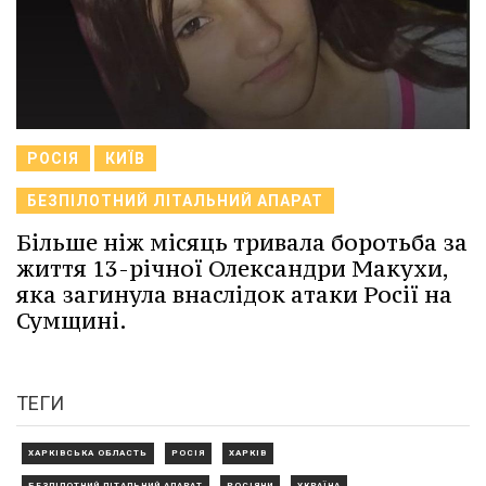
РОСІЯ
КИЇВ
БЕЗПІЛОТНИЙ ЛІТАЛЬНИЙ АПАРАТ
Більше ніж місяць тривала боротьба за
життя 13-річної Олександри Макухи,
яка загинула внаслідок атаки Росії на
Сумщині.
ТЕГИ
ХАРКІВСЬКА ОБЛАСТЬ
РОСІЯ
ХАРКІВ
БЕЗПІЛОТНИЙ ЛІТАЛЬНИЙ АПАРАТ
РОСІЯНИ
УКРАЇНА