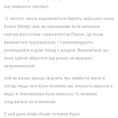
від німецької окупації.
12 лютого також відзначається пам'ять Іверської ікони
Божої Матері, яка, за переказами, була написана
святим апостолом і євангелістом Лукою. Ця ікона
вважається чудотворною, і її рекомендують
розміщувати в домі поряд з входом. Вважається, що
вона здатна оберігати від різних негараздів і
неприємностей.
Іній на вікнах вранці свідчить про майбутні зміни в
погоді: якщо ночі були теплими, нас очікують морози, а
якщо ж температура була низькою, то можемо
сподіватися на потепління.
У цей день вітер обіцяє потужну бурю.