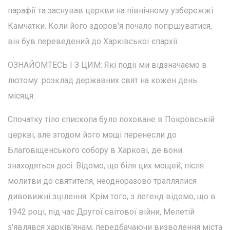
парафії та заснував церкви на північному узбережжі
Камчатки. Коли його здоров'я почало погіршуватися,
він був переведений до Харківської єпархії.
ОЗНАЙОМТЕСЬ І З ЦИМ: Які події ми відзначаємо в
лютому: розклад державних свят на кожен день
місяця.
Спочатку тіло єпископа було поховане в Покровській
церкві, але згодом його мощі перенесли до
Благовіщенського собору в Харкові, де вони
знаходяться досі. Відомо, що біля цих мощей, після
молитви до святителя, неодноразово траплялися
дивовижні зцілення. Крім того, з легенд відомо, що в
1942 році, під час Другої світової війни, Мелетій
з'являвся харків'янам, передбачаючи визволення міста