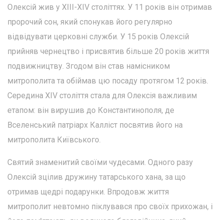
Олексій жив у XIII-XIV століттях. У 11 років він отримав
пророчий сон, який спонукав його регулярно
відвідувати церковні служби. У 15 років Олексій
прийняв чернецтво і присвятив більше 20 років життя
подвижництву. Згодом він став намісником
митрополита та обіймав цю посаду протягом 12 років.
Середина XIV століття стала для Олексія важливим
етапом: він вирушив до Константинополя, де
Вселенський патріарх Калліст посвятив його на
митрополита Київського.
Святий знаменитий своїми чудесами. Одного разу
Олексій зцілив дружину татарського хана, за що
отримав щедрі подарунки. Впродовж життя
митрополит невтомно піклувався про своїх прихожан, і