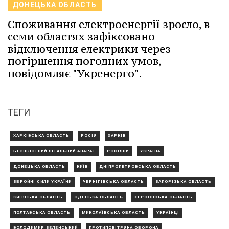
ДОНЕЦЬКА ОБЛАСТЬ
Споживання електроенергії зросло, в
семи областях зафіксовано
відключення електрики через
погіршення погодних умов,
повідомляє "Укренерго".
ТЕГИ
ХАРКІВСЬКА ОБЛАСТЬ
РОСІЯ
ХАРКІВ
БЕЗПІЛОТНИЙ ЛІТАЛЬНИЙ АПАРАТ
РОСІЯНИ
УКРАЇНА
ДОНЕЦЬКА ОБЛАСТЬ
КИЇВ
ДНІПРОПЕТРОВСЬКА ОБЛАСТЬ
ЗБРОЙНІ СИЛИ УКРАЇНИ
ЧЕРНІГІВСЬКА ОБЛАСТЬ
ЗАПОРІЗЬКА ОБЛАСТЬ
КИЇВСЬКА ОБЛАСТЬ
ОДЕСЬКА ОБЛАСТЬ
ХЕРСОНСЬКА ОБЛАСТЬ
ПОЛТАВСЬКА ОБЛАСТЬ
МИКОЛАЇВСЬКА ОБЛАСТЬ
УКРАЇНЦІ
ВОЛОДИМИР ЗЕЛЕНСЬКИЙ
ПРОТИПОВІТРЯНА ОБОРОНА