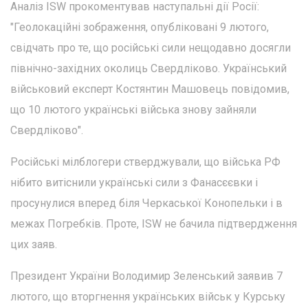
Аналіз ISW прокоментував наступальні дії Росії:
"Геолокаційні зображення, опубліковані 9 лютого,
свідчать про те, що російські сили нещодавно досягли
північно-західних околиць Свердліково. Український
військовий експерт Костянтин Машовець повідомив,
що 10 лютого українські війська знову зайняли
Свердліково".
Російські мілблогери стверджували, що війська РФ
нібито витіснили українські сили з Фанасєєвки і
просунулися вперед біля Черкаської Конопельки і в
межах Погребків. Проте, ISW не бачила підтвердження
цих заяв.
Президент України Володимир Зеленський заявив 7
лютого, що вторгнення українських військ у Курську