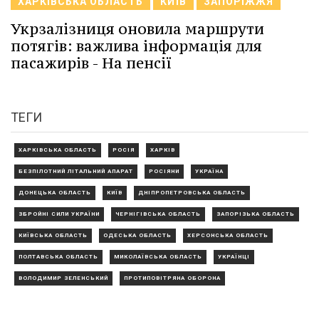
ХАРКІВСЬКА ОБЛАСТЬ
КИЇВ
ЗАПОРІЖЖЯ
Укрзалізниця оновила маршрути
потягів: важлива інформація для
пасажирів - На пенсії
ТЕГИ
ХАРКІВСЬКА ОБЛАСТЬ
РОСІЯ
ХАРКІВ
БЕЗПІЛОТНИЙ ЛІТАЛЬНИЙ АПАРАТ
РОСІЯНИ
УКРАЇНА
ДОНЕЦЬКА ОБЛАСТЬ
КИЇВ
ДНІПРОПЕТРОВСЬКА ОБЛАСТЬ
ЗБРОЙНІ СИЛИ УКРАЇНИ
ЧЕРНІГІВСЬКА ОБЛАСТЬ
ЗАПОРІЗЬКА ОБЛАСТЬ
КИЇВСЬКА ОБЛАСТЬ
ОДЕСЬКА ОБЛАСТЬ
ХЕРСОНСЬКА ОБЛАСТЬ
ПОЛТАВСЬКА ОБЛАСТЬ
МИКОЛАЇВСЬКА ОБЛАСТЬ
УКРАЇНЦІ
ВОЛОДИМИР ЗЕЛЕНСЬКИЙ
ПРОТИПОВІТРЯНА ОБОРОНА