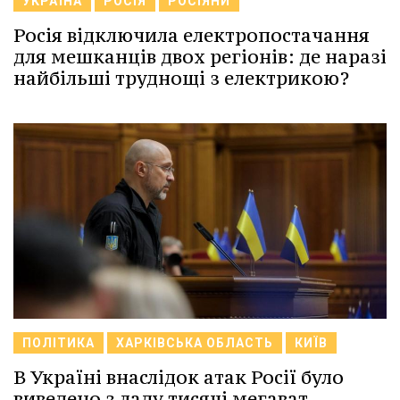
УКРАЇНА
РОСІЯ
РОСІЯНИ
Росія відключила електропостачання
для мешканців двох регіонів: де наразі
найбільші труднощі з електрикою?
ПОЛІТИКА
ХАРКІВСЬКА ОБЛАСТЬ
КИЇВ
В Україні внаслідок атак Росії було
виведено з ладу тисячі мегават