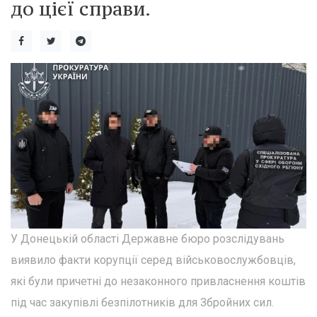
до цієї справи.
У Донецькій області Державне бюро розслідувань
виявило факти корупції серед військовослужбовців,
які були причетні до незаконного привласнення коштів
під час закупівлі безпілотників для Збройних сил.