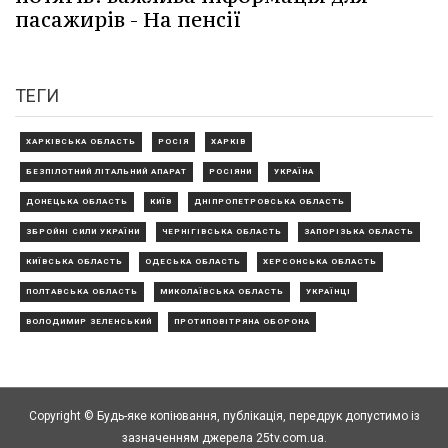
пасажирів - На пенсії
ТЕГИ
ХАРКІВСЬКА ОБЛАСТЬ
РОСІЯ
ХАРКІВ
БЕЗПІЛОТНИЙ ЛІТАЛЬНИЙ АПАРАТ
РОСІЯНИ
УКРАЇНА
ДОНЕЦЬКА ОБЛАСТЬ
КИЇВ
ДНІПРОПЕТРОВСЬКА ОБЛАСТЬ
ЗБРОЙНІ СИЛИ УКРАЇНИ
ЧЕРНІГІВСЬКА ОБЛАСТЬ
ЗАПОРІЗЬКА ОБЛАСТЬ
КИЇВСЬКА ОБЛАСТЬ
ОДЕСЬКА ОБЛАСТЬ
ХЕРСОНСЬКА ОБЛАСТЬ
ПОЛТАВСЬКА ОБЛАСТЬ
МИКОЛАЇВСЬКА ОБЛАСТЬ
УКРАЇНЦІ
ВОЛОДИМИР ЗЕЛЕНСЬКИЙ
ПРОТИПОВІТРЯНА ОБОРОНА
Copyright © Будь-яке копiювання, публiкацiя, передрук допустимо із
зазначенням джерела 25tv.com.ua.