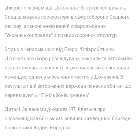
Джерело інформації: Державне бюро розслідувань,
Спеціалізована прокуратура в сфері оборони Східного
регіону, а також неназваний співрозмовник
"Української правди" з правоохоронних структур.
Згідно з інформацією від Бюро: "Співробітники
Державного бюро розслідувань викрили та затримали
п'ятьох членів злочинного угруповання, яке очолював
командир однієї з військових частин у Донеччині. В
результаті дій затриманих держава понесла збитки, що
перевищують 47 мільйонів гривень".
Деталі: За даними джерела УП, йдеться про
екскомандира 60-ї механізованої Інгулецької бригади
полковника Андрія Бородіна.