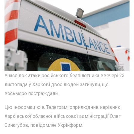
Унаслідок атаки російського безпілотника ввечері 23
листопада у Харкові двоє людей загинули, ще
восьмеро постраждали.
Цю інформацію в Телеграмі оприлюднив керівник
Харківської обласної військової адміністрації Олег
Синєгубов, повідомляє Укрінформ.