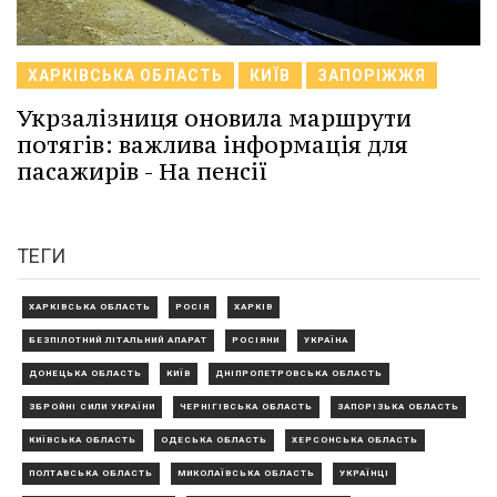
ХАРКІВСЬКА ОБЛАСТЬ
КИЇВ
ЗАПОРІЖЖЯ
Укрзалізниця оновила маршрути
потягів: важлива інформація для
пасажирів - На пенсії
ТЕГИ
ХАРКІВСЬКА ОБЛАСТЬ
РОСІЯ
ХАРКІВ
БЕЗПІЛОТНИЙ ЛІТАЛЬНИЙ АПАРАТ
РОСІЯНИ
УКРАЇНА
ДОНЕЦЬКА ОБЛАСТЬ
КИЇВ
ДНІПРОПЕТРОВСЬКА ОБЛАСТЬ
ЗБРОЙНІ СИЛИ УКРАЇНИ
ЧЕРНІГІВСЬКА ОБЛАСТЬ
ЗАПОРІЗЬКА ОБЛАСТЬ
КИЇВСЬКА ОБЛАСТЬ
ОДЕСЬКА ОБЛАСТЬ
ХЕРСОНСЬКА ОБЛАСТЬ
ПОЛТАВСЬКА ОБЛАСТЬ
МИКОЛАЇВСЬКА ОБЛАСТЬ
УКРАЇНЦІ