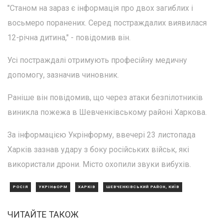
"Станом на зараз є інформація про двох загиблих і
восьмеро поранених. Серед постраждалих виявилася
12-річна дитина," - повідомив він.
Усі постраждалі отримують професійну медичну
допомогу, зазначив чиновник.
Раніше він повідомив, що через атаки безпілотників
виникла пожежа в Шевченківському районі Харкова.
За інформацією Укрінформу, ввечері 23 листопада
Харків зазнав удару з боку російських військ, які
використали дрони. Місто охопили звуки вибухів.
РОСІЯ
УКРІНФОРМ
ХАРКІВ
ШЕВЧЕНКІВСЬКИЙ РАЙОН, КИЇВ
ЧИТАЙТЕ ТАКОЖ