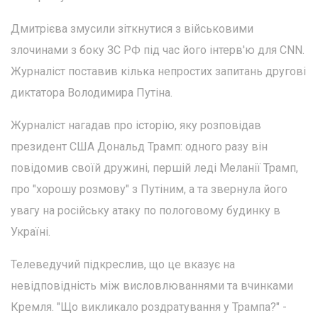
Дмитрієва змусили зіткнутися з військовими
злочинами з боку ЗС РФ під час його інтерв'ю для CNN.
Журналіст поставив кілька непростих запитань другові
диктатора Володимира Путіна.
Журналіст нагадав про історію, яку розповідав
президент США Дональд Трамп: одного разу він
повідомив своїй дружині, першій леді Меланії Трамп,
про "хорошу розмову" з Путіним, а та звернула його
увагу на російську атаку по пологовому будинку в
Україні.
Телеведучий підкреслив, що це вказує на
невідповідність між висловлюваннями та вчинками
Кремля. "Що викликало роздратування у Трампа?" -