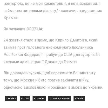
повторюю, це не моя компетенція, я не військовий, я
займаюся питаннями діалогу," - зазначив представник
Кремля.
Як зазначив OBOZ.UA:
24 жовтня стало відомо, що Кирило Дмитрієв, який
займає пост головного економічного посланника
Російської Федерації, прибув до США для зустрічей з
членами адміністрації Дональда Трампа.
Він докладав зусиль, щоб переконати Вашингтон у
тому, що Москва нібито прагне закінчити війну,
одночасно висловлюючи російські вимоги до України.
УКРАЇНА
РОСІЯ
РОСІЯНИ
ДОНАЛЬД ТРАМП
ХАРКІВ