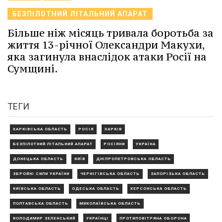
БЕЗПІЛОТНИЙ ЛІТАЛЬНИЙ АПАРАТ
Більше ніж місяць тривала боротьба за
життя 13-річної Олександри Макухи,
яка загинула внаслідок атаки Росії на
Сумщині.
ТЕГИ
ХАРКІВСЬКА ОБЛАСТЬ
РОСІЯ
ХАРКІВ
БЕЗПІЛОТНИЙ ЛІТАЛЬНИЙ АПАРАТ
РОСІЯНИ
УКРАЇНА
ДОНЕЦЬКА ОБЛАСТЬ
КИЇВ
ДНІПРОПЕТРОВСЬКА ОБЛАСТЬ
ЗБРОЙНІ СИЛИ УКРАЇНИ
ЧЕРНІГІВСЬКА ОБЛАСТЬ
ЗАПОРІЗЬКА ОБЛАСТЬ
КИЇВСЬКА ОБЛАСТЬ
ОДЕСЬКА ОБЛАСТЬ
ХЕРСОНСЬКА ОБЛАСТЬ
ПОЛТАВСЬКА ОБЛАСТЬ
МИКОЛАЇВСЬКА ОБЛАСТЬ
ВОЛОДИМИР ЗЕЛЕНСЬКИЙ
УКРАЇНЦІ
ПРОТИПОВІТРЯНА ОБОРОНА