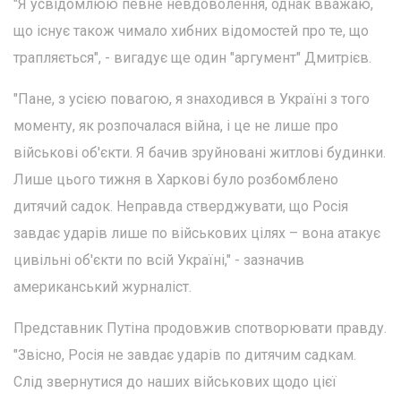
"Я усвідомлюю певне невдоволення, однак вважаю,
що існує також чимало хибних відомостей про те, що
трапляється", - вигадує ще один "аргумент" Дмитрієв.
"Пане, з усією повагою, я знаходився в Україні з того
моменту, як розпочалася війна, і це не лише про
військові об'єкти. Я бачив зруйновані житлові будинки.
Лише цього тижня в Харкові було розбомблено
дитячий садок. Неправда стверджувати, що Росія
завдає ударів лише по військових цілях – вона атакує
цивільні об'єкти по всій Україні," - зазначив
американський журналіст.
Представник Путіна продовжив спотворювати правду.
"Звісно, Росія не завдає ударів по дитячим садкам.
Слід звернутися до наших військових щодо цієї