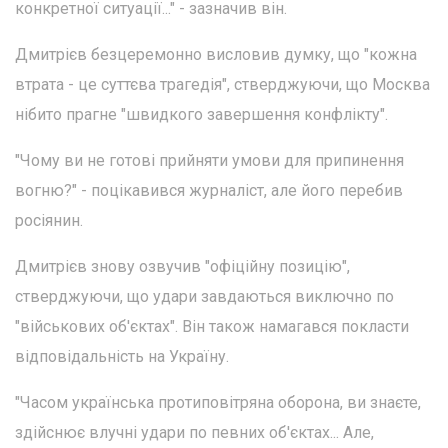
конкретної ситуації..." - зазначив він.
Дмитрієв безцеремонно висловив думку, що "кожна
втрата - це суттєва трагедія", стверджуючи, що Москва
нібито прагне "швидкого завершення конфлікту".
"Чому ви не готові прийняти умови для припинення
вогню?" - поцікавився журналіст, але його перебив
росіянин.
Дмитрієв знову озвучив "офіційну позицію",
стверджуючи, що удари завдаються виключно по
"військових об'єктах". Він також намагався покласти
відповідальність на Україну.
"Часом українська протиповітряна оборона, ви знаєте,
здійснює влучні удари по певних об'єктах... Але,