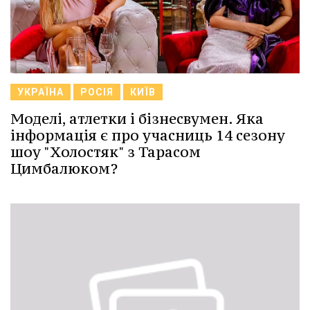
УКРАЇНА
РОСІЯ
КИЇВ
Моделі, атлетки і бізнесвумен. Яка
інформація є про учасниць 14 сезону
шоу "Холостяк" з Тарасом
Цимбалюком?