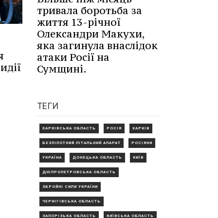
тривала боротьба за
життя 13-річної
Олександри Макухи,
яка загинула внаслідок
я
атаки Росії на
идії
Сумщині.
ТЕГИ
ХАРКІВСЬКА ОБЛАСТЬ
РОСІЯ
ХАРКІВ
БЕЗПІЛОТНИЙ ЛІТАЛЬНИЙ АПАРАТ
РОСІЯНИ
УКРАЇНА
ДОНЕЦЬКА ОБЛАСТЬ
КИЇВ
ДНІПРОПЕТРОВСЬКА ОБЛАСТЬ
ЗБРОЙНІ СИЛИ УКРАЇНИ
ЧЕРНІГІВСЬКА ОБЛАСТЬ
ЗАПОРІЗЬКА ОБЛАСТЬ
КИЇВСЬКА ОБЛАСТЬ