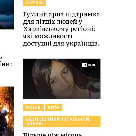
ХАРКІВ
Гуманітарна підтримка
для літніх людей у
Харківському регіоні:
які можливості
доступні для українців.
ь
їни:
РОСІЯ
КИЇВ
БЕЗПІЛОТНИЙ ЛІТАЛЬНИЙ
АПАРАТ
Більше ніж місяць