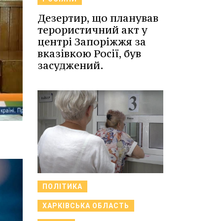
Дезертир, що планував
терористичний акт у
центрі Запоріжжя за
вказівкою Росії, був
засуджений.
ПОЛІТИКА
ХАРКІВСЬКА ОБЛАСТЬ