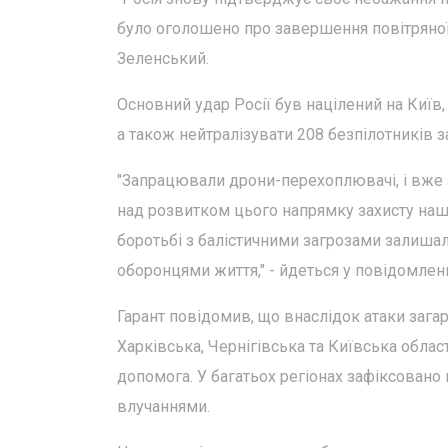
було оголошено про завершення повітряної 
Зеленський.
Основний удар Росії був націлений на Київ
а також нейтралізувати 208 безпілотників 
"Запрацювали дрони-перехоплювачі, і вже 
над розвитком цього напрямку захисту наш
боротьбі з балістичними загрозами залишала
оборонцями життя," - йдеться у повідомленн
Гарант повідомив, що внаслідок атаки зага
Харківська, Чернігівська та Київська облас
допомога. У багатьох регіонах зафіксовано п
влучаннями.