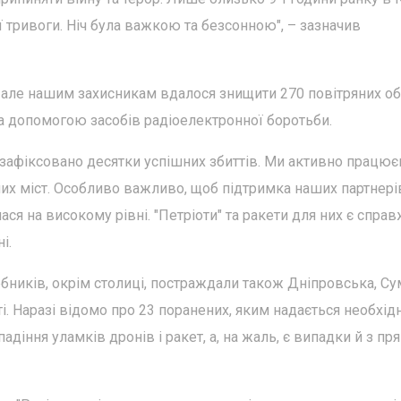
тривоги. Ніч була важкою та безсонною", – зазначив
, але нашим захисникам вдалося знищити 270 повітряних об'
за допомогою засобів радіоелектронної боротьби.
зафіксовано десятки успішних збиттів. Ми активно працю
их міст. Особливо важливо, щоб підтримка наших партнері
ся на високому рівні. "Петріоти" та ракети для них є спра
і.
рбників, окрім столиці, постраждали також Дніпровська, Су
ті. Наразі відомо про 23 поранених, яким надається необхід
адіння уламків дронів і ракет, а, на жаль, є випадки й з п