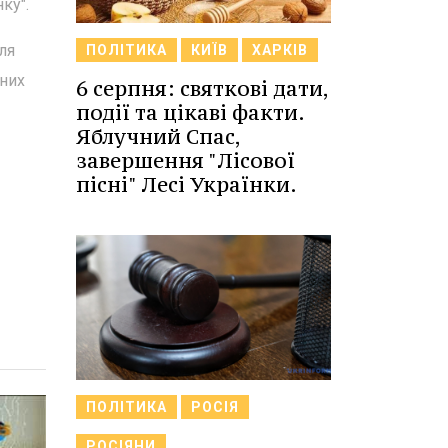
ку".
ля
ПОЛІТИКА
КИЇВ
ХАРКІВ
вних
6 серпня: святкові дати,
події та цікаві факти.
Яблучний Спас,
завершення "Лісової
пісні" Лесі Українки.
ПОЛІТИКА
РОСІЯ
РОСІЯНИ