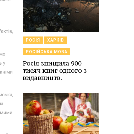
єктів,
РОСІЯ
ХАРКІВ
РОСІЙСЬКА МОВА
ємо
Росія знищила 900
в у
тисяч книг одного з
вжніми
видавництв.
мська,
на
рямими