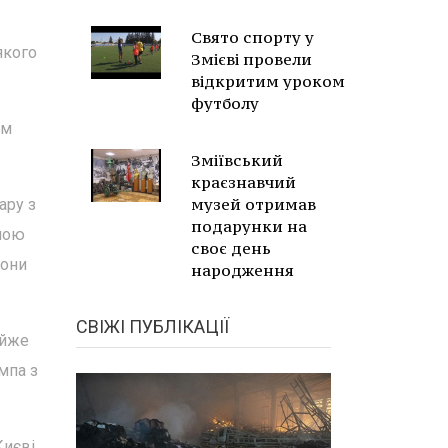
Свято спорту у
якого
Змієві провели
відкритим уроком
футболу
ям
Зміївський
краєзнавчий
музей отримав
ару з
подарунки на
вною
своє день
рони
народження
СВІЖІ ПУБЛІКАЦІЇ
айже
мпа з
Києві