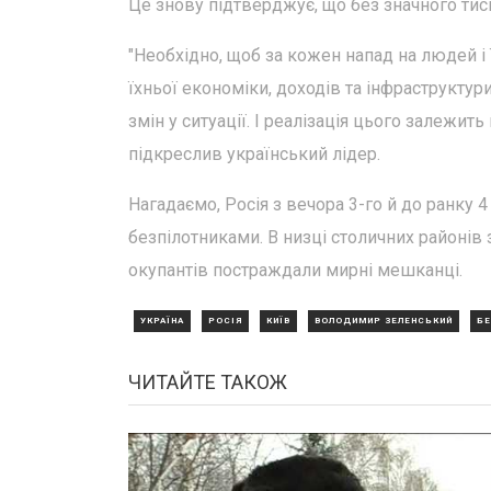
Це знову підтверджує, що без значного тиск
"Необхідно, щоб за кожен напад на людей і 
їхньої економіки, доходів та інфраструкту
змін у ситуації. І реалізація цього залежит
підкреслив український лідер.
Нагадаємо, Росія з вечора 3-го й до ранку 
безпілотниками. В низці столичних районів 
окупантів постраждали мирні мешканці.
УКРАЇНА
РОСІЯ
КИЇВ
ВОЛОДИМИР ЗЕЛЕНСЬКИЙ
БЕ
ЧИТАЙТЕ ТАКОЖ