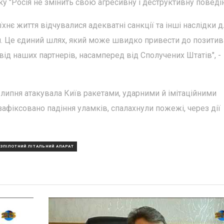
у "Росія не змінить свою агресивну і деструктивну поведін
їхнє життя відчувалися адекватні санкції та інші наслідки д
ри. Це єдиний шлях, який може швидко привести до позити
ь від наших партнерів, насамперед від Сполучених Штатів", -
4 липня атакувала Київ ракетами, ударними й імітаційними
зафіксовано падіння уламків, спалахнули пожежі, через дії
ЗПІЛОТНИЙ ЛІТАЛЬНИЙ АПАРАТ