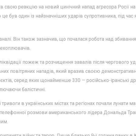
свою реакцію на новий цинічний напад агресора Росії на
що це був один із найзначніших ударів супротивника, під час 
аналі. Він також зазначив, що почалася робота над збиванн
ехоплювачів.
квідації пожеж та розчищення завалів після чергового уд
сивних повітряних нападів, який вразив своєю демонстрати
'єктів, серед яких щонайменше 330 — російсько-іранські д
ключаючи балістичні.
 тривоги в українських містах та регіонах почали лунати м
 телефонної розмови американського лідера Дональда Тра
ним.
рипиняти війну та терор. Лише близько 9-ї години ранку в 