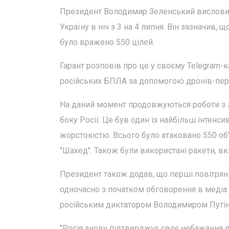
Президент Володимир Зеленський висловив 
Україну в ніч з 3 на 4 липня. Він зазначив, 
було вражено 550 цілей.
Гарант розповів про це у своєму Telegram-к
російських БПЛА за допомогою дронів-пер
На даний момент продовжуються роботи з лі
боку Росії. Це був один із найбільш інтен
жорстокістю. Всього було атаковано 550 об
"Шахед". Також були використані ракети, в
Президент також додав, що перші повітряні
одночасно з початком обговорення в медіа
російським диктатором Володимиром Путі
"Росія знову підтверджує своє небажання п