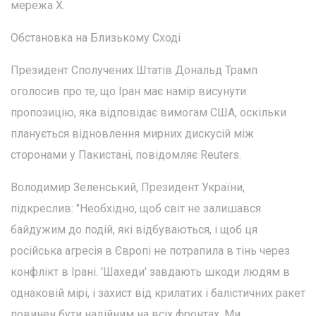
мережа Х.
Обстановка на Близькому Сході
Президент Сполучених Штатів Дональд Трамп
оголосив про те, що Іран має намір висунути
пропозицію, яка відповідає вимогам США, оскільки
планується відновлення мирних дискусій між
сторонами у Пакистані, повідомляє Reuters.
Володимир Зеленський, Президент України,
підкреслив: "Необхідно, щоб світ не залишався
байдужим до подій, які відбуваються, і щоб ця
російська агресія в Європі не потрапила в тінь через
конфлікт в Ірані. 'Шахеди' завдають шкоди людям в
однаковій мірі, і захист від крилатих і балістичних ракет
повинен бути надійним на всіх фронтах. Ми