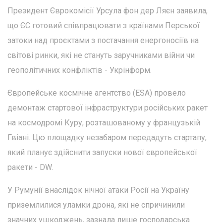
Президент Єврокомісії Урсула фон дер Ляєн заявила,
що ЄС готовий співпрацювати з країнами Перської
затоки над проєктами з постачання енергоносіїв на
світові ринки, які не стануть заручниками війни чи
геополітичних конфліктів - Укрінформ.
Європейське космічне агентство (ESA) провело
демонтаж стартової інфраструктури російських ракет
на космодромі Куру, розташованому у французькій
Гвіані. Цю площадку незабаром передадуть стартапу,
який планує здійснити запуски нової європейської
ракети - DW.
У Румунії внаслідок нічної атаки Росії на Україну
приземлилися уламки дрона, які не спричинили
значних ушкоджень, зазнала лише господарська