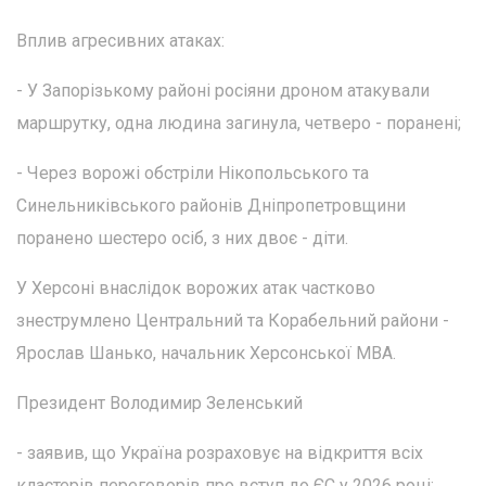
Вплив агресивних атаках:
- У Запорізькому районі росіяни дроном атакували
маршрутку, одна людина загинула, четверо - поранені;
- Через ворожі обстріли Нікопольського та
Синельниківського районів Дніпропетровщини
поранено шестеро осіб, з них двоє - діти.
У Херсоні внаслідок ворожих атак частково
знеструмлено Центральний та Корабельний райони -
Ярослав Шанько, начальник Херсонської МВА.
Президент Володимир Зеленський
- заявив, що Україна розраховує на відкриття всіх
кластерів переговорів про вступ до ЄС у 2026 році;