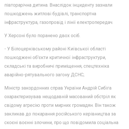
півторарічна дитина. Внаслідок інциденту зазнали
пошкоджень житлові будівлі, транспортна
інфраструктура, газопровід і лінії електропередач.
У Херсоні було поранено двох осіб.
- У Білоцерківському районі Київської області
пошкоджені об'єкти критичної інфраструктури,
складські та виробничі приміщення, спецтехніка
аварійно-рятувального загону ДСНС;
Міністр закордонних справ України Андрій Сибіга
охарактеризував нещодавній масований обстріл як
свідому агресію проти мирних громадян. Він також
закликав до покарання російського керівництва за
скоєні воєнні злочини, про що повідомила соціальна