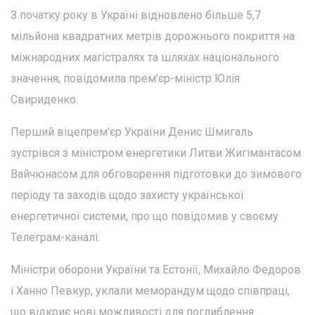
З початку року в Україні відновлено більше 5,7
мільйона квадратних метрів дорожнього покриття на
міжнародних магістралях та шляхах національного
значення, повідомила прем'єр-міністр Юлія
Свириденко.
Перший віцепрем'єр України Денис Шмигаль
зустрівся з міністром енергетики Литви Жигімантасом
Вайчюнасом для обговорення підготовки до зимового
періоду та заходів щодо захисту української
енергетичної системи, про що повідомив у своєму
Телеграм-каналі.
Міністри оборони України та Естонії, Михайло Федоров
і Ханно Певкур, уклали меморандум щодо співпраці,
що відкриє нові можливості для поглиблення