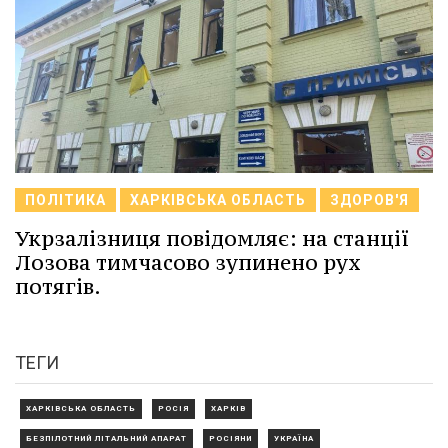
ПОЛІТИКА
ХАРКІВСЬКА ОБЛАСТЬ
ЗДОРОВ'Я
Укрзалізниця повідомляє: на станції
Лозова тимчасово зупинено рух
потягів.
ТЕГИ
ХАРКІВСЬКА ОБЛАСТЬ
РОСІЯ
ХАРКІВ
БЕЗПІЛОТНИЙ ЛІТАЛЬНИЙ АПАРАТ
РОСІЯНИ
УКРАЇНА