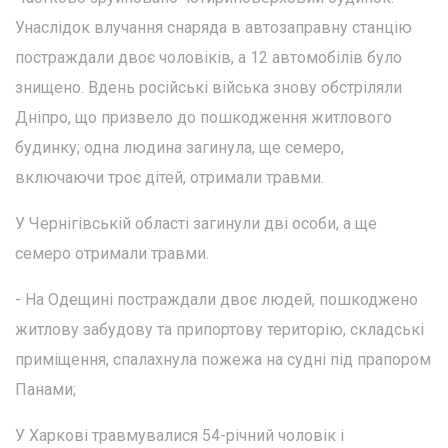
Унаслідок влучання снаряда в автозаправну станцію
постраждали двоє чоловіків, а 12 автомобілів було
знищено. Вдень російські війська знову обстріляли
Дніпро, що призвело до пошкодження житлового
будинку; одна людина загинула, ще семеро,
включаючи троє дітей, отримали травми.
У Чернігівській області загинули дві особи, а ще
семеро отримали травми.
- На Одещині постраждали двоє людей, пошкоджено
житлову забудову та припортову територію, складські
приміщення, спалахнула пожежа на судні під прапором
Панами;
У Харкові травмувалися 54-річний чоловік і