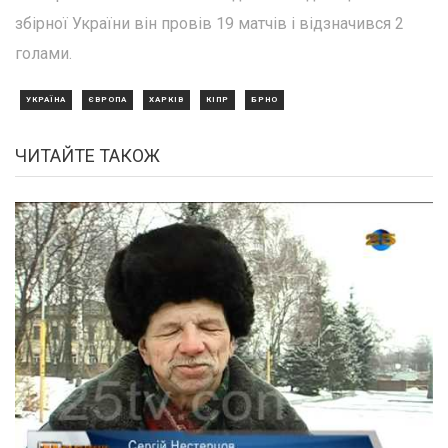
збірної України він провів 19 матчів і відзначився 2
голами.
УКРАЇНА
ЄВРОПА
ХАРКІВ
КІПР
БРНО
ЧИТАЙТЕ ТАКОЖ