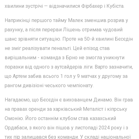
хвилини зустрічі — відзначилися Фірбахер і Кубіста.
Наприкінці першого тайму Малек зменшив розрив у
рахунку, а після перерви Лішень отримав чудовий
шанс зрівняти ситуацію. Проте на 50-й хвилині Бєсєдін
не зміг реалізувати пенальті. Цей епізод став
вирішальним - команда з Брно не змогла уникнути
поразки від одного з аутсайдерів ліги. Варто зазначити,
що Артем забив всього 1 гол у 9 матчах у другому за
рангом дивізіоні чеського чемпіонату.
Нагадаємо, що Бєсєдін є вихованцем Динамо. Він грав
на правах оренди за харківський Металіст і кіпрську
Омонію. Його останнім клубом став казахський
Ордабаси, з якого він пішов у листопаді 2024 року і з
тих пір залишався без команди. У складі національної