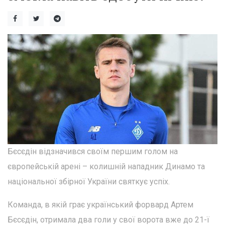
Бєсєдін відзначився своїм першим голом на
європейській арені – колишній нападник Динамо та
національної збірної України святкує успіх.
Команда, в якій грає український форвард Артем
Бєсєдін, отримала два голи у свої ворота вже до 21-ї