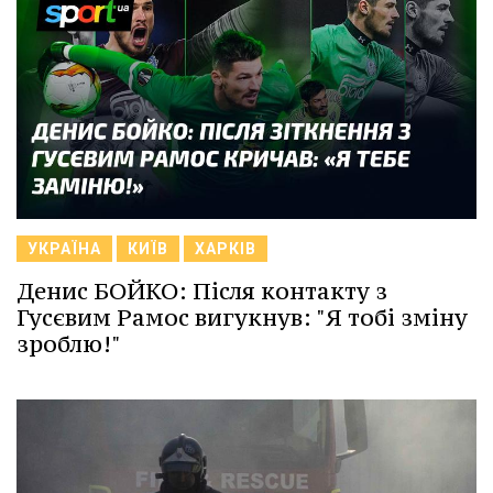
УКРАЇНА
КИЇВ
ХАРКІВ
Денис БОЙКО: Після контакту з
Гусєвим Рамос вигукнув: "Я тобі зміну
зроблю!"