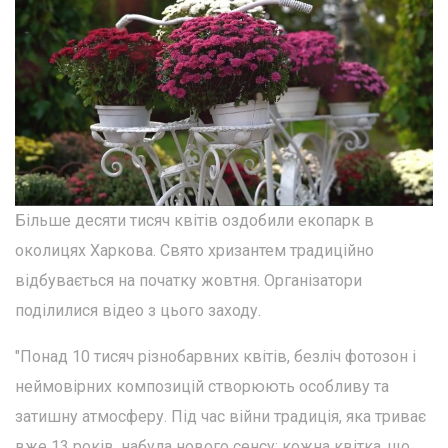
Більше десяти тисяч квітів оздобили екопарк в
околицях Харкова. Свято хризантем традиційно
відбувається на початку жовтня. Організатори
поділилися відео з цього заходу.
"Понад 10 тисяч різнобарвних квітів, безліч фотозон і
неймовірних композицій створюють особливу та
затишну атмосферу. Під час війни традиція, яка триває
вже 13 років, набула нового сенсу: кожна квітка, що