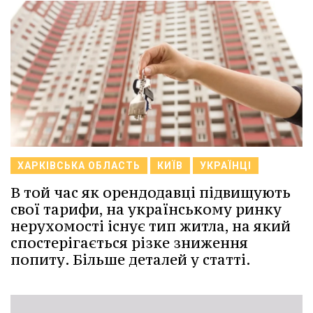
ХАРКІВСЬКА ОБЛАСТЬ
КИЇВ
УКРАЇНЦІ
В той час як орендодавці підвищують
свої тарифи, на українському ринку
нерухомості існує тип житла, на який
спостерігається різке зниження
попиту. Більше деталей у статті.