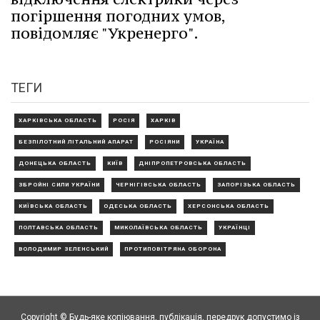
погіршення погодних умов,
повідомляє "Укренерго".
ТЕГИ
ХАРКІВСЬКА ОБЛАСТЬ
РОСІЯ
ХАРКІВ
БЕЗПІЛОТНИЙ ЛІТАЛЬНИЙ АПАРАТ
РОСІЯНИ
УКРАЇНА
ДОНЕЦЬКА ОБЛАСТЬ
КИЇВ
ДНІПРОПЕТРОВСЬКА ОБЛАСТЬ
ЗБРОЙНІ СИЛИ УКРАЇНИ
ЧЕРНІГІВСЬКА ОБЛАСТЬ
ЗАПОРІЗЬКА ОБЛАСТЬ
КИЇВСЬКА ОБЛАСТЬ
ОДЕСЬКА ОБЛАСТЬ
ХЕРСОНСЬКА ОБЛАСТЬ
ПОЛТАВСЬКА ОБЛАСТЬ
МИКОЛАЇВСЬКА ОБЛАСТЬ
УКРАЇНЦІ
ВОЛОДИМИР ЗЕЛЕНСЬКИЙ
ПРОТИПОВІТРЯНА ОБОРОНА
Copyright © Будь-яке копiювання, публiкацiя, передрук допустимо із