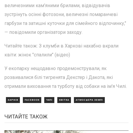
величезними кам’яними брилами, відвідувачів
зустрінуть осінні фотозони, величезні помаранчеві
гарбузи та затишні куточки для сімейного відпочинку,"
— повідомили організатори заходу.
Читайте також: З клумби в Харкові нахабно вкрали
квіти: жінок "спалили" (відео)
У екопарку нещодавно продемонстрували, як
розвивалися білі тигренята Декстер і Дакота, які
отримали виховання та турботу від собаки на ім'я Чилі.
ХАРКІВ
FACEBOOK
ЧИЛІ
КВІТКА
АТМОСФЕРА ЗЕМЛІ
ЧИТАЙТЕ ТАКОЖ