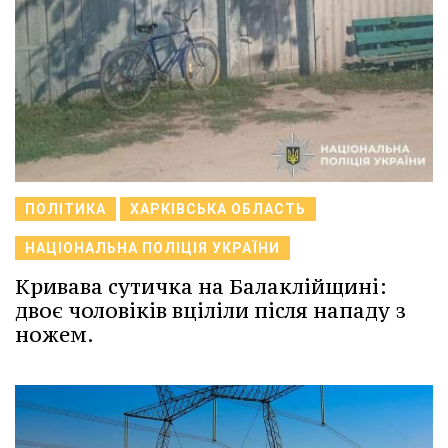
ПОЛІТИКА
ХАРКІВСЬКА ОБЛАСТЬ
НАЦІОНАЛЬНА ПОЛІЦІЯ УКРАЇНИ
Кривава сутичка на Балаклійщині:
двоє чоловіків вціліли після нападу з
ножем.