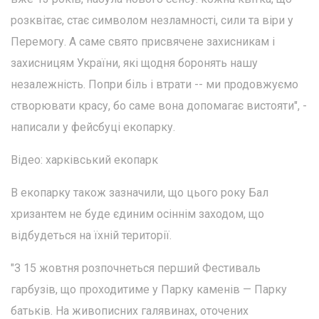
розквітає, стає символом незламності, сили та віри у
Перемогу. А саме свято присвячене захисникам і
захисницям України, які щодня боронять нашу
незалежність. Попри біль і втрати -- ми продовжуємо
створювати красу, бо саме вона допомагає вистояти", -
написали у фейсбуці екопарку.
Відео: харківський екопарк
В екопарку також зазначили, що цього року Бал
хризантем не буде єдиним осіннім заходом, що
відбудеться на їхній території.
"З 15 жовтня розпочнеться перший Фестиваль
гарбузів, що проходитиме у Парку каменів — Парку
батьків. На живописних галявинах, оточених