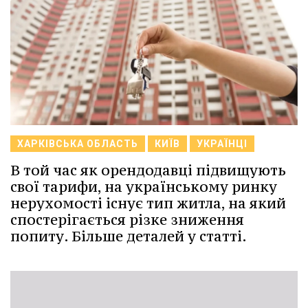
ХАРКІВСЬКА ОБЛАСТЬ
КИЇВ
УКРАЇНЦІ
В той час як орендодавці підвищують
свої тарифи, на українському ринку
нерухомості існує тип житла, на який
спостерігається різке зниження
попиту. Більше деталей у статті.