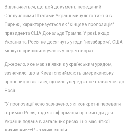
Відзначається, що цей документ, переданий
Сполученими Штатами Україні минулого тижня в
Парижі, характеризується як "кінцева пропозиція"
президента США Дональда Трампа. У разі, якщо
Україна та Росія не досягнуть угоди "незабаром", США
можуть припинити участь у переговорах.
Джерело, яке має зв'язки з українським урядом,
зазначило, що в Києві сприймають американську
пропозицію як таку, що має упереджене ставлення до
Росії.
"У пропозиції ясно зазначено, які конкретні переваги
отримає Росія, тоді як інформація про вигоди для
України подана в загальних рисах і не має чіткої
визначеності," - зазначив він.