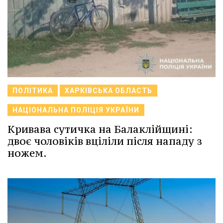
ПОЛІТИКА
ХАРКІВСЬКА ОБЛАСТЬ
НАЦІОНАЛЬНА ПОЛІЦІЯ УКРАЇНИ
Кривава сутичка на Балаклійщині:
двоє чоловіків вціліли після нападу з
ножем.