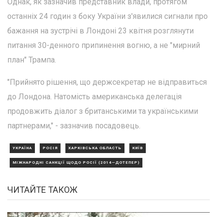
Однак, як зазначив представник влади, протягом
останніх 24 годин з боку України з'явилися сигнали про
бажання на зустрічі в Лондоні 23 квітня розглянути
питання 30-денного припинення вогню, а не "мирний
план" Трампа.
"Прийнято рішення, що держсекретар не відправиться
до Лондона. Натомість американська делегація
продовжить діалог з британськими та українськими
партнерами," - зазначив посадовець.
УКРАЇНА
РОСІЯ
ХАРКІВСЬКА ОБЛАСТЬ
КИЇВ
МІЖНАРОДНІ САНКЦІЇ ЩОДО РОСІЇ (2014—ДОТЕПЕР)
ЧИТАЙТЕ ТАКОЖ