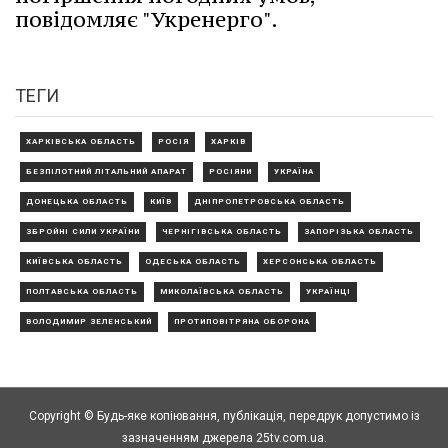
повідомляє "Укренерго".
ТЕГИ
ХАРКІВСЬКА ОБЛАСТЬ
РОСІЯ
ХАРКІВ
БЕЗПІЛОТНИЙ ЛІТАЛЬНИЙ АПАРАТ
РОСІЯНИ
УКРАЇНА
ДОНЕЦЬКА ОБЛАСТЬ
КИЇВ
ДНІПРОПЕТРОВСЬКА ОБЛАСТЬ
ЗБРОЙНІ СИЛИ УКРАЇНИ
ЧЕРНІГІВСЬКА ОБЛАСТЬ
ЗАПОРІЗЬКА ОБЛАСТЬ
КИЇВСЬКА ОБЛАСТЬ
ОДЕСЬКА ОБЛАСТЬ
ХЕРСОНСЬКА ОБЛАСТЬ
ПОЛТАВСЬКА ОБЛАСТЬ
МИКОЛАЇВСЬКА ОБЛАСТЬ
УКРАЇНЦІ
ВОЛОДИМИР ЗЕЛЕНСЬКИЙ
ПРОТИПОВІТРЯНА ОБОРОНА
Copyright © Будь-яке копiювання, публiкацiя, передрук допустимо із
зазначенням джерела 25tv.com.ua.