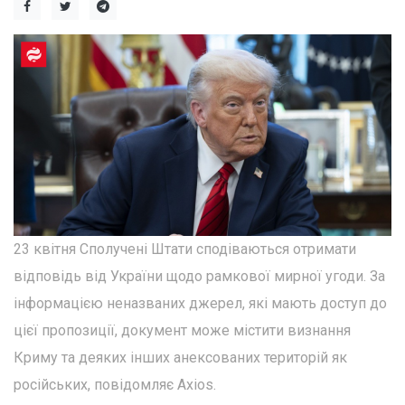
23 квітня Сполучені Штати сподіваються отримати
відповідь від України щодо рамкової мирної угоди. За
інформацією неназваних джерел, які мають доступ до
цієї пропозиції, документ може містити визнання
Криму та деяких інших анексованих територій як
російських, повідомляє Axios.