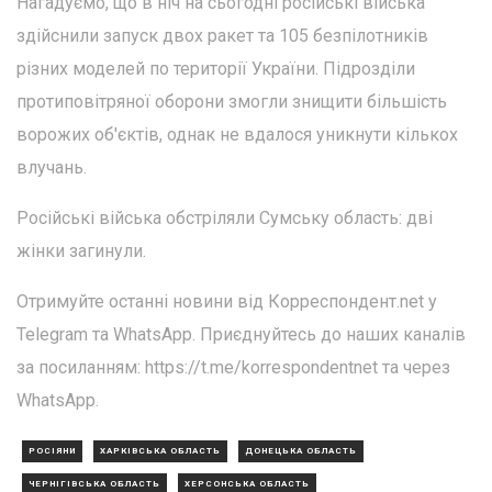
Нагадуємо, що в ніч на сьогодні російські війська
здійснили запуск двох ракет та 105 безпілотників
різних моделей по території України. Підрозділи
протиповітряної оборони змогли знищити більшість
ворожих об'єктів, однак не вдалося уникнути кількох
влучань.
Російські війська обстріляли Сумську область: дві
жінки загинули.
Отримуйте останні новини від Корреспондент.net у
Telegram та WhatsApp. Приєднуйтесь до наших каналів
за посиланням: https://t.me/korrespondentnet та через
WhatsApp.
РОСІЯНИ
ХАРКІВСЬКА ОБЛАСТЬ
ДОНЕЦЬКА ОБЛАСТЬ
ЧЕРНІГІВСЬКА ОБЛАСТЬ
ХЕРСОНСЬКА ОБЛАСТЬ