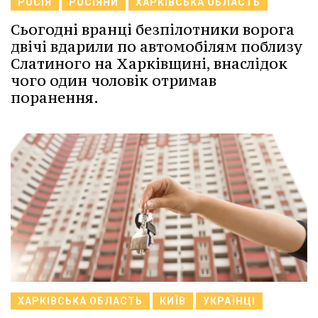
РОСІЯ
РОСІЯНИ
ХАРКІВСЬКА ОБЛАСТЬ
Сьогодні вранці безпілотники ворога
двічі вдарили по автомобілям поблизу
Слатиного на Харківщині, внаслідок
чого один чоловік отримав
поранення.
ХАРКІВСЬКА ОБЛАСТЬ
КИЇВ
УКРАЇНЦІ