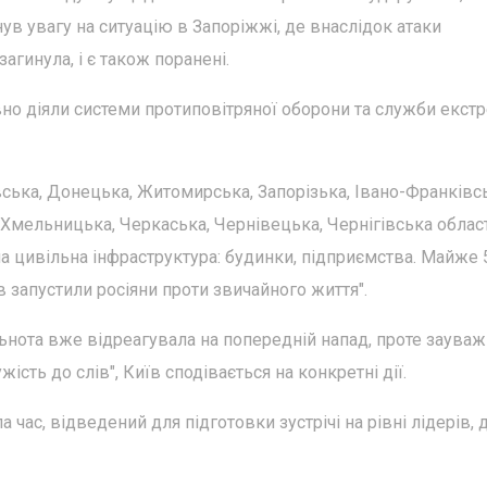
нув увагу на ситуацію в Запоріжжі, де внаслідок атаки
агинула, і є також поранені.
вно діяли системи протиповітряної оборони та служби екстр
ська, Донецька, Житомирська, Запорізька, Івано-Франківсь
 Хмельницька, Черкаська, Чернівецька, Чернігівська област
 цивільна інфраструктура: будинки, підприємства. Майже 
ів запустили росіяни проти звичайного життя".
ьнота вже відреагувала на попередній напад, проте зауваж
ість до слів", Київ сподівається на конкретні дії.
час, відведений для підготовки зустрічі на рівні лідерів, 