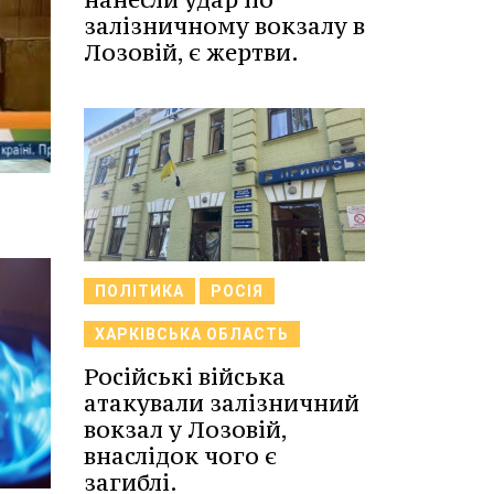
залізничному вокзалу в
Лозовій, є жертви.
ПОЛІТИКА
РОСІЯ
ХАРКІВСЬКА ОБЛАСТЬ
Російські війська
атакували залізничний
вокзал у Лозовій,
внаслідок чого є
загиблі.