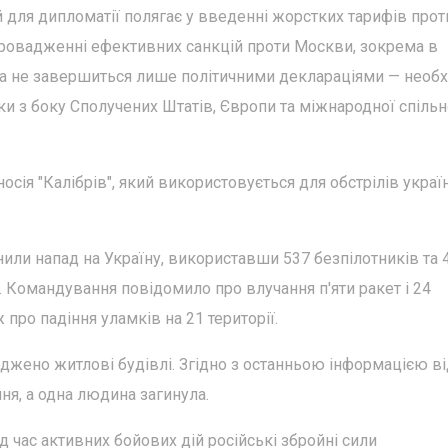
для дипломатії полягає у введенні жорстких тарифів проти
апровадженні ефективних санкцій проти Москви, зокрема в
йна не завершиться лише політичними деклараціями — необх
оки з боку Сполучених Штатів, Європи та міжнародної спільн
сія "Калібрів", який використовується для обстрілів украї
снили напад на Україну, використавши 537 безпілотників та 
. Командування повідомило про влучання п'яти ракет і 24
 про падіння уламків на 21 території.
джено житлові будівлі. Згідно з останньою інформацією ві
ня, а одна людина загинула.
д час активних бойових дій російські збройні сили