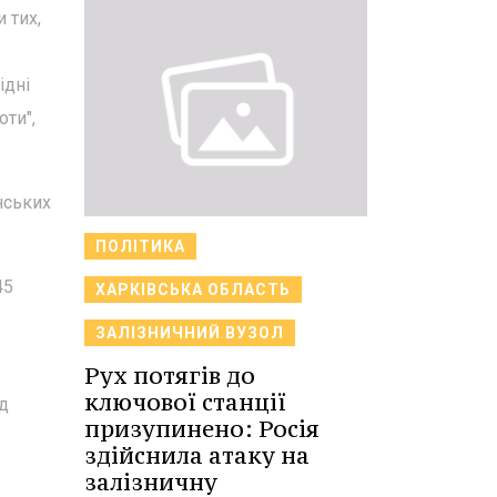
 тих,
ідні
оти",
нських
ПОЛІТИКА
45
ХАРКІВСЬКА ОБЛАСТЬ
ЗАЛІЗНИЧНИЙ ВУЗОЛ
Рух потягів до
ключової станції
д
призупинено: Росія
здійснила атаку на
залізничну