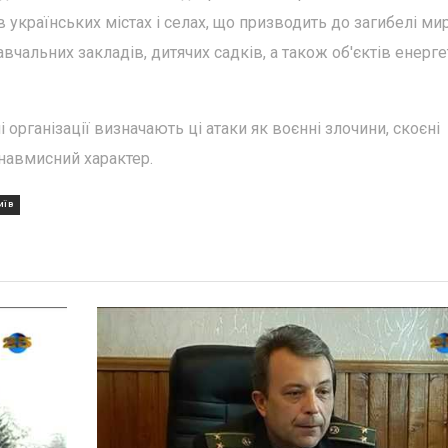
 українських містах і селах, що призводить до загибелі ми
вчальних закладів, дитячих садків, а також об'єктів енерге
 організації визначають ці атаки як воєнні злочини, скоєні
навмисний характер.
ИЇВ