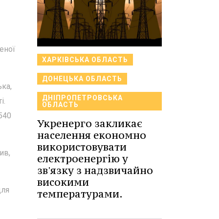
еної
ХАРКІВСЬКА ОБЛАСТЬ
ДОНЕЦЬКА ОБЛАСТЬ
ка,
ДНІПРОПЕТРОВСЬКА
і.
ОБЛАСТЬ
540
Укренерго закликає
населення економно
використовувати
ив,
електроенергію у
зв'язку з надзвичайно
високими
для
температурами.