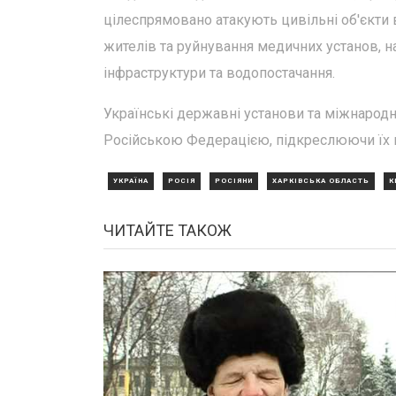
цілеспрямовано атакують цивільні об'єкти в
жителів та руйнування медичних установ, на
інфраструктури та водопостачання.
Українські державні установи та міжнародні
Російською Федерацією, підкреслюючи їх 
УКРАЇНА
РОСІЯ
РОСІЯНИ
ХАРКІВСЬКА ОБЛАСТЬ
К
ЧИТАЙТЕ ТАКОЖ