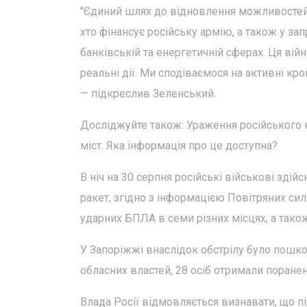
"Єдиний шлях до відновлення можливостей 
хто фінансує російську армію, а також у з
банківській та енергетичній сферах. Ця ві
реальні дії. Ми сподіваємося на активні кр
— підкреслив Зеленський.
Досліджуйте також: Ураження російського но
міст. Яка інформація про це доступна?
В ніч на 30 серпня російські військові здій
ракет, згідно з інформацією Повітряних сил
ударних БПЛА в семи різних місцях, а також
У Запоріжжі внаслідок обстрілу було пошко
обласних властей, 28 осіб отримали поранен
Влада Росії відмовляється визнавати, що пі