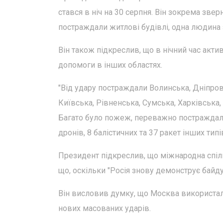
стався в ніч на 30 серпня. Він зокрема звер
постраждали житлові будівлі, одна людина з
Він також підкреслив, що в нічний час акти
допомоги в інших областях.
"Від удару постраждали Волинська, Дніпров
Київська, Рівненська, Сумська, Харківська,
Багато було пожеж, переважно постраждала
дронів, 8 балістичних та 37 ракет інших тип
Президент підкреслив, що міжнародна спіл
що, оскільки "Росія знову демонструє байдуж
Він висловив думку, що Москва використала 
нових масованих ударів.