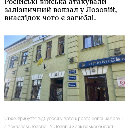
Російські війська атакували
залізничний вокзал у Лозовій,
внаслідок чого є загиблі.
Отже, прибуття відбулося у вагон, розташований поруч
з вокзалом Лозової. У Лозовій Харківської області