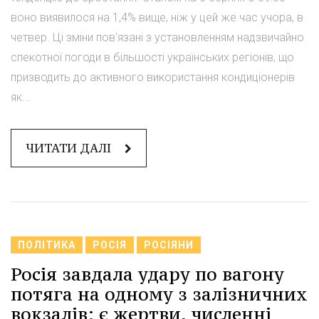
воно виявилося на 1,4% вище, ніж у цей же час учора, в
четвер. Ці зміни пов'язані з установленням надзвичайно
спекотної погоди в більшості українських регіонів, що
призводить до активного використання кондиціонерів
як...
ЧИТАТИ ДАЛІ
ПОЛІТИКА
РОСІЯ
РОСІЯНИ
Росія завдала удару по вагону
потяга на одному з залізничних
вокзалів: є жертви, численні