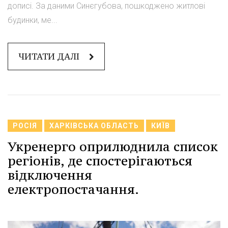
дописі. За даними Синєгубова, пошкоджено житлові
будинки, ме...
ЧИТАТИ ДАЛІ
РОСІЯ
ХАРКІВСЬКА ОБЛАСТЬ
КИЇВ
Укренерго оприлюднила список
регіонів, де спостерігаються
відключення
електропостачання.