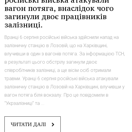
російські війська атакували
вагон потяга, внаслідок чого
загинули двоє працівників
залізниці.
Вранці 6 серпня російські війська здійснили напад на
залізничну станцію в Лозовій, що на Харківщині,
влучивши в один з вагонів потяга. За інформацією ТСН,
в результаті цього обстрілу загинули двоє
співробітників залізниці, а ще вісім осіб отримали
травми. Уранці 6 серпня російські війська атакували
залізничну станцію в Лозовій на Харківщині, влучивши у
вагон потяга біля вокзалу. Про це повідомили в
"Укрзалізниці" та ...
ЧИТАТИ ДАЛІ