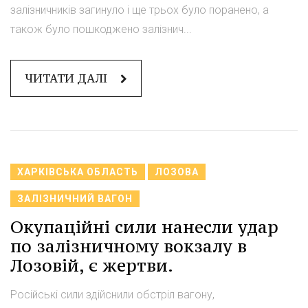
залізничників загинуло і ще трьох було поранено, а
також було пошкоджено залізнич...
ЧИТАТИ ДАЛІ
ХАРКІВСЬКА ОБЛАСТЬ
ЛОЗОВА
ЗАЛІЗНИЧНИЙ ВАГОН
Окупаційні сили нанесли удар
по залізничному вокзалу в
Лозовій, є жертви.
Російські сили здійснили обстріл вагону,