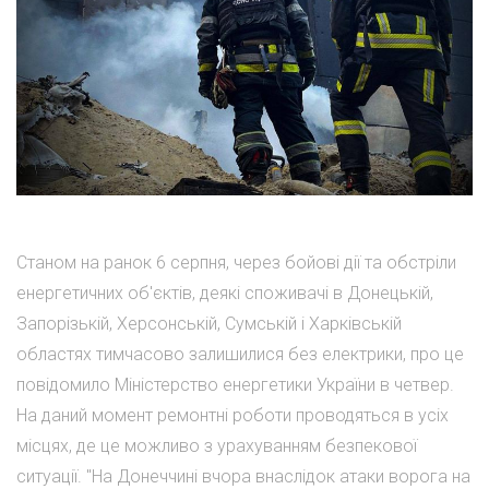
Станом на ранок 6 серпня, через бойові дії та обстріли
енергетичних об'єктів, деякі споживачі в Донецькій,
Запорізькій, Херсонській, Сумській і Харківській
областях тимчасово залишилися без електрики, про це
повідомило Міністерство енергетики України в четвер.
На даний момент ремонтні роботи проводяться в усіх
місцях, де це можливо з урахуванням безпекової
ситуації. "На Донеччині вчора внаслідок атаки ворога на