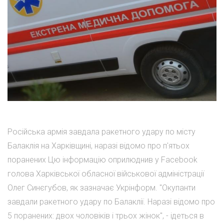
Російська армія завдала ракетного удару по місту
Балаклія на Харківщині, наразі відомо про п'ятьох
поранених Цю інформацію оприлюднив у Facebook
голова Харківської обласної військової адміністрації
Олег Синєгубов, як зазначає Укрінформ. "Окупанти
завдали ракетного удару по Балаклії. Наразі відомо про
5 поранених: двох чоловіків і трьох жінок", - ідеться в