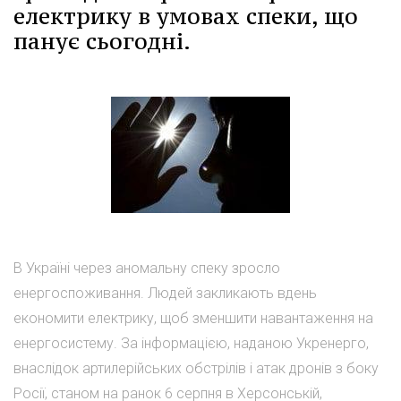
електрику в умовах спеки, що
панує сьогодні.
В Україні через аномальну спеку зросло
енергоспоживання. Людей закликають вдень
економити електрику, щоб зменшити навантаження на
енергосистему. За інформацією, наданою Укренерго,
внаслідок артилерійських обстрілів і атак дронів з боку
Росії, станом на ранок 6 серпня в Херсонській,