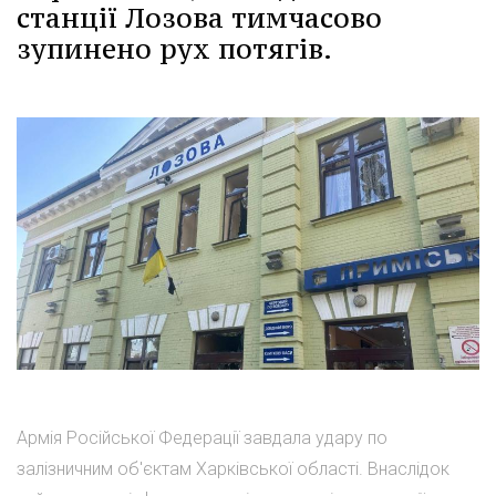
станції Лозова тимчасово
зупинено рух потягів.
Армія Російської Федерації завдала удару по
залізничним об'єктам Харківської області. Внаслідок