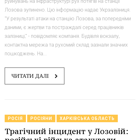
руйнувань на інфраструктурі рух потягів на станції
Лозова зупинено. Цю інформацію надає Укрзалізниця.
"У результаті атаки на станцію Лозова, за попередніми
даними, є жертви та постраждалі серед працівників
залізниці," - повідомляє компанія. Будівля вокзалу,
контактна мережа та рухомий склад зазнали значних
пошкоджень. На...
ЧИТАТИ ДАЛІ
РОСІЯ
РОСІЯНИ
ХАРКІВСЬКА ОБЛАСТЬ
Трагічний інцидент у Лозовій: