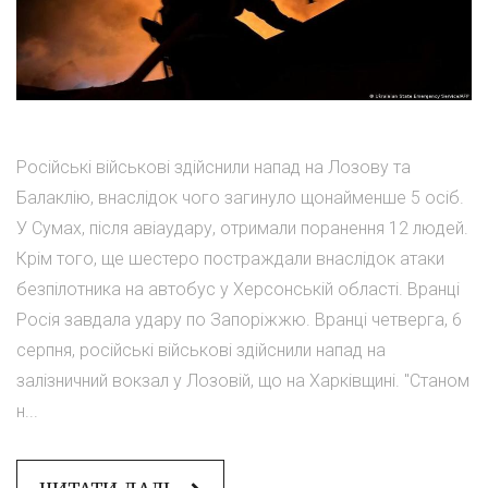
Російські військові здійснили напад на Лозову та
Балаклію, внаслідок чого загинуло щонайменше 5 осіб.
У Сумах, після авіаудару, отримали поранення 12 людей.
Крім того, ще шестеро постраждали внаслідок атаки
безпілотника на автобус у Херсонській області. Вранці
Росія завдала удару по Запоріжжю. Вранці четверга, 6
серпня, російські військові здійснили напад на
залізничний вокзал у Лозовій, що на Харківщині. "Станом
н...