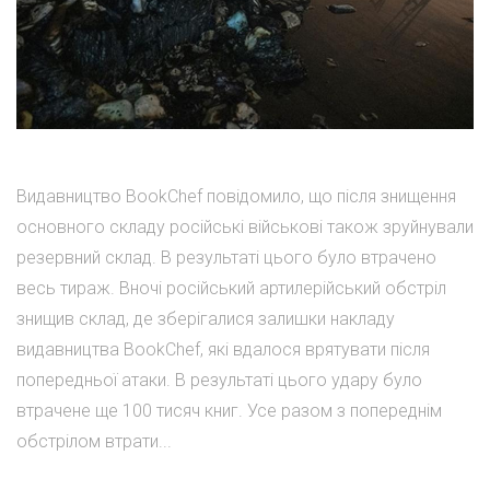
Видавництво BookChef повідомило, що після знищення
основного складу російські військові також зруйнували
резервний склад. В результаті цього було втрачено
весь тираж. Вночі російський артилерійський обстріл
знищив склад, де зберігалися залишки накладу
видавництва BookChef, які вдалося врятувати після
попередньої атаки. В результаті цього удару було
втрачене ще 100 тисяч книг. Усе разом з попереднім
обстрілом втрати...