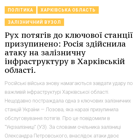
ПОЛІТИКА
ХАРКІВСЬКА ОБЛАСТЬ
ЗАЛІЗНИЧНИЙ ВУЗОЛ
Рух потягів до ключової станції
призупинено: Росія здійснила
атаку на залізничну
інфраструктуру в Харківській
області.
Російські війська знову намагаються завдати удару по
важливій інфраструктурі Харківської області.
Нещодавно постраждала одна з ключових залізничних
станцій України — Лозова, яка наразі призупинила
обслуговування потягів. Про це повідомили в
"Укрзалізниці" (УЗ). За словами очільника залізниці
Олександра Петровського, внаслідок атаки двоє