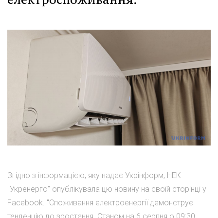
Згідно з інформацією, яку надає Укрінформ, НЕК
"Укренерго" опублікувала цю новину на своїй сторінці у
Facebook. "Споживання електроенергії демонструє
тенденцію до зростання. Станом на 6 серпня о 09:30