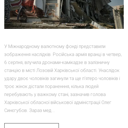
У Міжнародному валютному фонді представили
зображення наслідків. Російська армія вранці в четвер,
6 серпня, влучила дронами-камікадзе в залізничну
станцію в місті Лозовій Харківської області. Унаслідок
удару двоє чоловіків загинули та ще п'ятеро чоловіків і
троє жінок дістали пораненння, кілька людей
перебувають у важкому стані, зазначив голова
Харківської обласної військової адміністрації Олег
Синєгубов. Зараз мед...