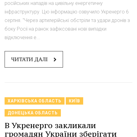
російських нападів на цивільну енергетичну
інфраструктуру. Цю інформацію озвучило Укренерго 6
серпня. "Через артилерійські обстріли та удари дронів з
боку Росії на ранок зафіксовані нові випадки
відключення е...
ЧИТАТИ ДАЛІ
ХАРКІВСЬКА ОБЛАСТЬ
КИЇВ
ДОНЕЦЬКА ОБЛАСТЬ
В Укренерго закликали
громадян України зберігати